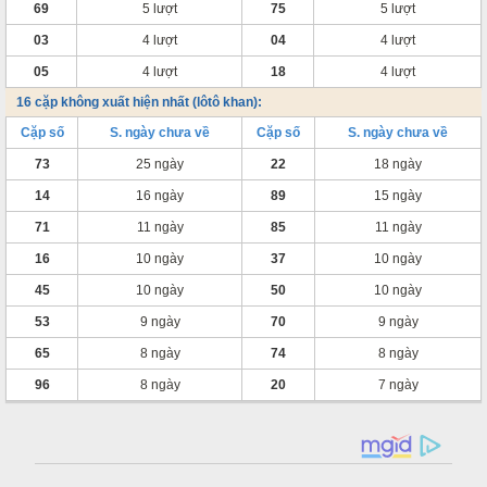
69
5 lượt
75
5 lượt
03
4 lượt
04
4 lượt
05
4 lượt
18
4 lượt
16 cặp không xuất hiện nhất (lôtô khan):
Cặp số
S. ngày chưa về
Cặp số
S. ngày chưa về
73
25 ngày
22
18 ngày
14
16 ngày
89
15 ngày
71
11 ngày
85
11 ngày
16
10 ngày
37
10 ngày
45
10 ngày
50
10 ngày
53
9 ngày
70
9 ngày
65
8 ngày
74
8 ngày
96
8 ngày
20
7 ngày