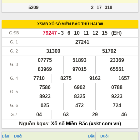
5209
2 17 318
XSMB XỔ SỐ MIỀN BẮC THỨ HAI 3/8
79247
-
3 6 10 11 12 15 (EH)
G.ĐB
27241
G. 1
31300
51792
G. 2
07775
51893
23369
G. 3
83969
97015
65551
7710
8275
9162
1657
G. 4
7586
6902
0788
G. 5
8923
8325
9223
025
472
724
G. 6
04
63
29
46
G.7
Nguồn kqxs:
Xổ số Miền Bắc (xskt.com.vn)
Đầu
Đuôi
Đầu
Đuôi