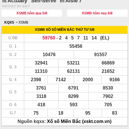
XSMB hôm qua 5/8
XSMB hôm nay 6/8
KQXS
>
XSMB
XSMB XỔ SỐ MIỀN BẮC THỨ TƯ 5/8
59760
-
2 4 5 7 11 14 (EL)
G.ĐB
55456
G. 1
10476
91557
G. 2
32941
53211
66869
G. 3
11310
62131
21652
2398
7142
2000
9166
G. 4
3761
6791
8530
G. 5
3118
8299
7902
418
593
705
G. 6
75
18
95
83
G.7
Nguồn kqxs:
Xổ số Miền Bắc (xskt.com.vn)