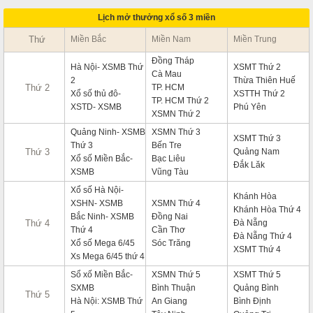
Lịch mở thưởng xổ số 3 miền
Thứ
Miền Bắc
Miền Nam
Miền Trung
Đồng Tháp
Hà Nội- XSMB Thứ
XSMT Thứ 2
Cà Mau
2
Thừa Thiên Huế
Thứ 2
TP. HCM
Xổ số thủ đô-
XSTTH Thứ 2
TP. HCM Thứ 2
XSTD- XSMB
Phú Yên
XSMN Thứ 2
Quảng Ninh- XSMB
XSMN Thứ 3
XSMT Thứ 3
Thứ 3
Bến Tre
Thứ 3
Quảng Nam
Xổ số Miền Bắc-
Bạc Liêu
Đắk Lăk
XSMB
Vũng Tàu
Xổ số Hà Nội-
Khánh Hòa
XSHN- XSMB
XSMN Thứ 4
Khánh Hòa Thứ 4
Bắc Ninh- XSMB
Đồng Nai
Thứ 4
Đà Nẵng
Thứ 4
Cần Thơ
Đà Nẵng Thứ 4
Xổ số Mega 6/45
Sóc Trăng
XSMT Thứ 4
Xs Mega 6/45 thứ 4
Sổ xố Miền Bắc-
XSMN Thứ 5
XSMT Thứ 5
SXMB
Bình Thuận
Quảng Bình
Thứ 5
Hà Nội: XSMB Thứ
An Giang
Bình Định