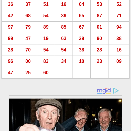
36
37
51
16
04
53
52
42
68
54
39
65
87
71
97
79
89
85
67
01
94
99
47
19
63
39
90
38
28
70
54
54
38
28
16
96
00
83
34
10
23
09
47
25
60