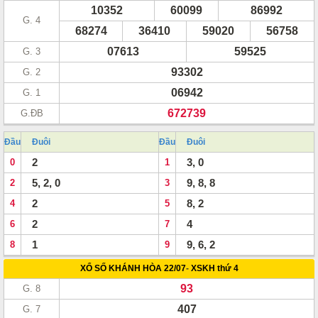
10352
60099
86992
G. 4
68274
36410
59020
56758
07613
59525
G. 3
93302
G. 2
06942
G. 1
672739
G.ĐB
Đầu
Đuôi
Đầu
Đuôi
2
3, 0
0
1
5, 2, 0
9, 8, 8
2
3
2
8, 2
4
5
2
4
6
7
1
9, 6, 2
8
9
XỔ SỐ KHÁNH HÒA 22/07
-
XSKH thứ 4
93
G. 8
407
G. 7