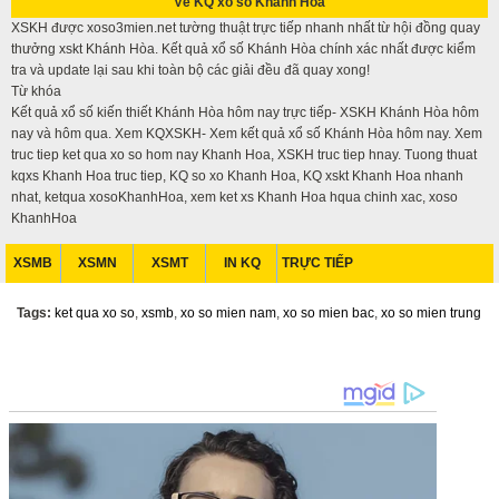
Về KQ xổ số Khánh Hòa
XSKH được xoso3mien.net tường thuật trực tiếp nhanh nhất từ hội đồng quay
thưởng xskt Khánh Hòa. Kết quả xổ số Khánh Hòa chính xác nhất được kiểm
tra và update lại sau khi toàn bộ các giải đều đã quay xong!
Từ khóa
Kết quả xổ số kiến thiết Khánh Hòa hôm nay trực tiếp- XSKH Khánh Hòa hôm
nay và hôm qua. Xem KQXSKH- Xem kết quả xổ số Khánh Hòa hôm nay. Xem
truc tiep ket qua xo so hom nay Khanh Hoa, XSKH truc tiep hnay. Tuong thuat
kqxs Khanh Hoa truc tiep, KQ so xo Khanh Hoa, KQ xskt Khanh Hoa nhanh
nhat, ketqua xosoKhanhHoa, xem ket xs Khanh Hoa hqua chinh xac, xoso
KhanhHoa
XSMB
XSMN
XSMT
IN KQ
TRỰC TIẾP
Tags:
ket qua xo so
,
xsmb
,
xo so mien nam
,
xo so mien bac
,
xo so mien trung