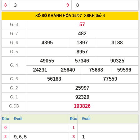
3
0
8
9
XỔ SỐ KHÁNH HÒA 15/07
-
XSKH thứ 4
57
G. 8
482
G. 7
4395
1897
3188
G. 6
8957
G. 5
49055
57346
90325
G. 4
24231
25640
75688
59596
56183
77559
G. 3
25997
G. 2
92329
G. 1
193826
G.ĐB
Đầu
Đuôi
Đầu
Đuôi
0
1
9, 6, 5
1
2
3