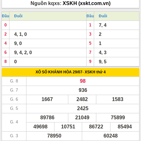
Nguồn kqxs:
XSKH (xskt.com.vn)
Đầu
Đuôi
Đầu
Đuôi
7, 4
0
1
4, 1, 0
2
2
3
9, 0
1
4
5
9, 4, 2, 0
4, 3
6
7
0
9, 5
8
9
XỔ SỐ KHÁNH HÒA 29/07
-
XSKH thứ 4
98
G. 8
936
G. 7
1667
2482
1583
G. 6
2425
G. 5
89786
21049
75899
G. 4
49698
10751
86722
85494
78950
60248
G. 3