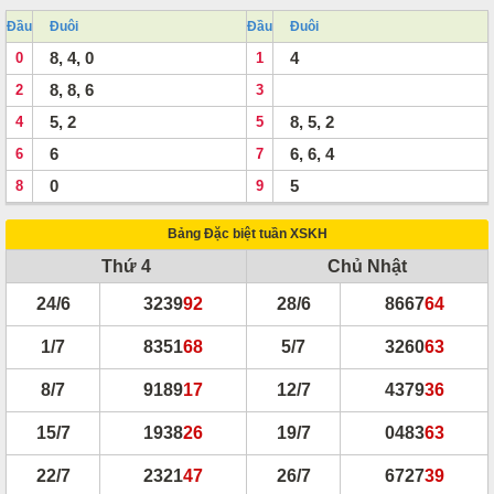
Đầu
Đuôi
Đầu
Đuôi
8, 4, 0
4
0
1
8, 8, 6
2
3
5, 2
8, 5, 2
4
5
6
6, 6, 4
6
7
0
5
8
9
Bảng Đặc biệt tuần XSKH
Thứ 4
Chủ Nhật
24/6
3239
92
28/6
8667
64
1/7
8351
68
5/7
3260
63
8/7
9189
17
12/7
4379
36
15/7
1938
26
19/7
0483
63
22/7
2321
47
26/7
6727
39