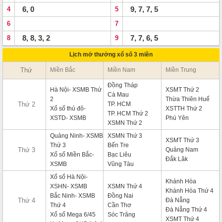
6, 0
9, 7, 7, 5
4
5
6
7
8, 8, 3, 2
7, 7, 6, 5
8
9
Lịch mở thưởng xổ số 3 miền
Thứ
Miền Bắc
Miền Nam
Miền Trung
Đồng Tháp
Hà Nội- XSMB Thứ
XSMT Thứ 2
Cà Mau
2
Thừa Thiên Huế
Thứ 2
TP. HCM
Xổ số thủ đô-
XSTTH Thứ 2
TP. HCM Thứ 2
XSTD- XSMB
Phú Yên
XSMN Thứ 2
Quảng Ninh- XSMB
XSMN Thứ 3
XSMT Thứ 3
Thứ 3
Bến Tre
Thứ 3
Quảng Nam
Xổ số Miền Bắc-
Bạc Liêu
Đắk Lăk
XSMB
Vũng Tàu
Xổ số Hà Nội-
Khánh Hòa
XSHN- XSMB
XSMN Thứ 4
Khánh Hòa Thứ 4
Bắc Ninh- XSMB
Đồng Nai
Thứ 4
Đà Nẵng
Thứ 4
Cần Thơ
Đà Nẵng Thứ 4
Xổ số Mega 6/45
Sóc Trăng
XSMT Thứ 4