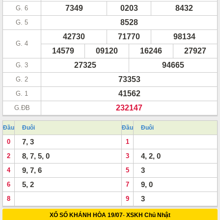
7349
0203
8432
G. 6
8528
G. 5
42730
71770
98134
G. 4
14579
09120
16246
27927
27325
94665
G. 3
73353
G. 2
41562
G. 1
232147
G.ĐB
Đầu
Đuôi
Đầu
Đuôi
7, 3
0
1
8, 7, 5, 0
4, 2, 0
2
3
9, 7, 6
3
4
5
5, 2
9, 0
6
7
3
8
9
XỔ SỐ KHÁNH HÒA 19/07
-
XSKH Chủ Nhật