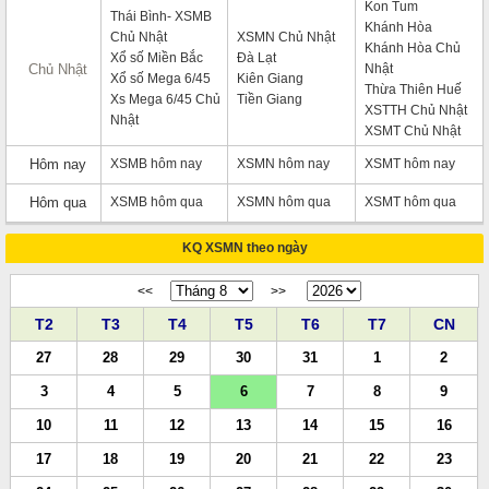
Kon Tum
Thái Bình- XSMB
Khánh Hòa
Chủ Nhật
XSMN Chủ Nhật
Khánh Hòa Chủ
Xổ số Miền Bắc
Đà Lạt
Chủ Nhật
Nhật
Xổ số Mega 6/45
Kiên Giang
Thừa Thiên Huế
Xs Mega 6/45 Chủ
Tiền Giang
XSTTH Chủ Nhật
Nhật
XSMT Chủ Nhật
Hôm nay
XSMB hôm nay
XSMN hôm nay
XSMT hôm nay
Hôm qua
XSMB hôm qua
XSMN hôm qua
XSMT hôm qua
KQ XSMN theo ngày
<<
>>
T2
T3
T4
T5
T6
T7
CN
27
28
29
30
31
1
2
3
4
5
6
7
8
9
10
11
12
13
14
15
16
17
18
19
20
21
22
23