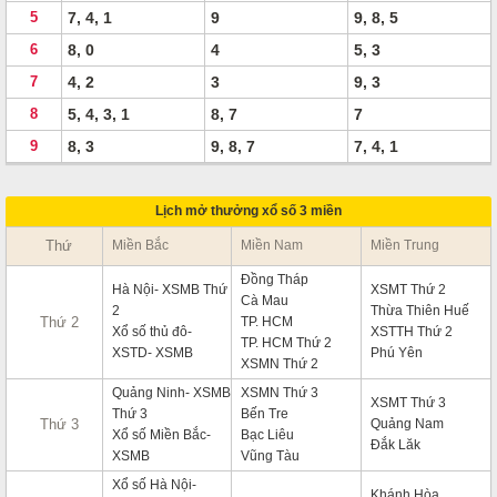
5
7, 4, 1
9
9, 8, 5
6
8, 0
4
5, 3
7
4, 2
3
9, 3
8
5, 4, 3, 1
8, 7
7
9
8, 3
9, 8, 7
7, 4, 1
Lịch mở thưởng xổ số 3 miền
Thứ
Miền Bắc
Miền Nam
Miền Trung
Đồng Tháp
Hà Nội- XSMB Thứ
XSMT Thứ 2
Cà Mau
2
Thừa Thiên Huế
Thứ 2
TP. HCM
Xổ số thủ đô-
XSTTH Thứ 2
TP. HCM Thứ 2
XSTD- XSMB
Phú Yên
XSMN Thứ 2
Quảng Ninh- XSMB
XSMN Thứ 3
XSMT Thứ 3
Thứ 3
Bến Tre
Thứ 3
Quảng Nam
Xổ số Miền Bắc-
Bạc Liêu
Đắk Lăk
XSMB
Vũng Tàu
Xổ số Hà Nội-
Khánh Hòa