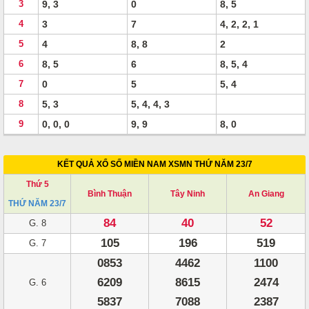
3
9, 3
0
8, 5
4
3
7
4, 2, 2, 1
5
4
8, 8
2
6
8, 5
6
8, 5, 4
7
0
5
5, 4
8
5, 3
5, 4, 4, 3
9
0, 0, 0
9, 9
8, 0
KẾT QUẢ XỔ SỐ MIỀN NAM XSMN THỨ NĂM 23/7
Thứ 5
Bình Thuận
Tây Ninh
An Giang
THỨ NĂM 23/7
84
40
52
G. 8
105
196
519
G. 7
0853
4462
1100
6209
8615
2474
G. 6
5837
7088
2387