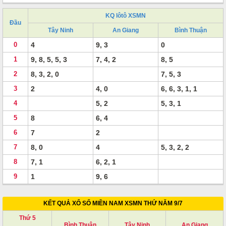
KQ lôtô XSMN
Đầu
Tây Ninh
An Giang
Bình Thuận
0
4
9, 3
0
1
9, 8, 5, 5, 3
7, 4, 2
8, 5
2
8, 3, 2, 0
7, 5, 3
3
2
4, 0
6, 6, 3, 1, 1
4
5, 2
5, 3, 1
5
8
6, 4
6
7
2
7
8, 0
4
5, 3, 2, 2
8
7, 1
6, 2, 1
9
1
9, 6
KẾT QUẢ XỔ SỐ MIỀN NAM XSMN THỨ NĂM 9/7
Thứ 5
Bình Thuận
Tây Ninh
An Giang