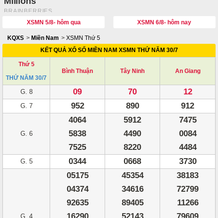
XSMN 5/8- hôm qua
XSMN 6/8- hôm nay
KQXS
>
Miền Nam
>
XSMN Thứ 5
KẾT QUẢ XỔ SỐ MIỀN NAM XSMN THỨ NĂM 30/7
Thứ 5
Bình Thuận
Tây Ninh
An Giang
THỨ NĂM 30/7
09
70
12
G. 8
952
890
912
G. 7
4064
5912
7475
5838
4490
0084
G. 6
7525
8220
4484
0344
0668
3730
G. 5
05175
45354
38183
04374
34616
72799
92635
89405
11266
16290
52143
79609
G. 4