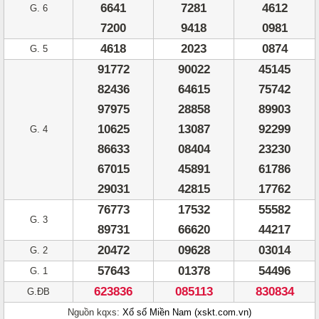
6641
7281
4612
G. 6
7200
9418
0981
4618
2023
0874
G. 5
91772
90022
45145
82436
64615
75742
97975
28858
89903
10625
13087
92299
G. 4
86633
08404
23230
67015
45891
61786
29031
42815
17762
76773
17532
55582
G. 3
89731
66620
44217
20472
09628
03014
G. 2
57643
01378
54496
G. 1
623836
085113
830834
G.ĐB
Nguồn kqxs:
Xổ số Miền Nam (xskt.com.vn)