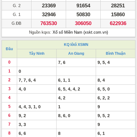
23369
91654
28251
G. 2
32946
50830
15860
G. 1
763530
306050
622936
G.ĐB
Nguồn kqxs:
Xổ số Miền Nam (xskt.com.vn)
KQ lôtô XSMN
Đầu
Tây Ninh
An Giang
Bình Thuận
0
7, 6
9, 5, 4
1
0
2
7, 7, 6, 4
6, 1, 1
8, 4
3
4, 0
6, 5, 4, 4, 2
6, 5, 0
4
4, 2
6, 2, 2
5
4, 4, 3, 1, 0
1
9
6
9, 2
8, 6, 0
9, 5, 2
7
3, 3
9
8
6, 6
8
6, 1