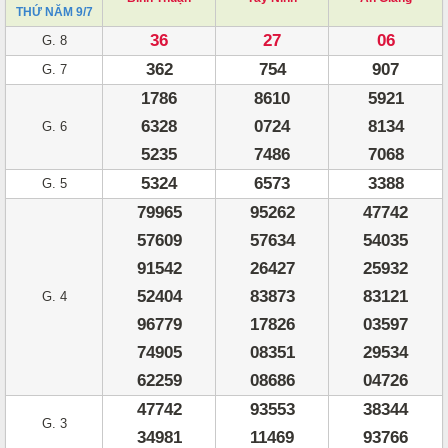
THỨ NĂM 9/7
36
27
06
G. 8
362
754
907
G. 7
1786
8610
5921
6328
0724
8134
G. 6
5235
7486
7068
5324
6573
3388
G. 5
79965
95262
47742
57609
57634
54035
91542
26427
25932
52404
83873
83121
G. 4
96779
17826
03597
74905
08351
29534
62259
08686
04726
47742
93553
38344
G. 3
34981
11469
93766