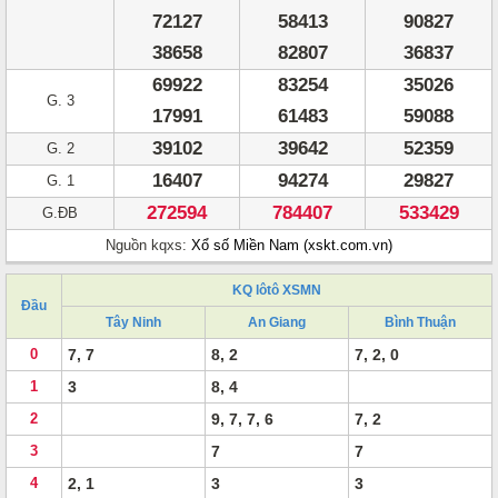
72127
58413
90827
38658
82807
36837
69922
83254
35026
G. 3
17991
61483
59088
39102
39642
52359
G. 2
16407
94274
29827
G. 1
272594
784407
533429
G.ĐB
Nguồn kqxs:
Xổ số Miền Nam (xskt.com.vn)
KQ lôtô XSMN
Đầu
Tây Ninh
An Giang
Bình Thuận
0
7, 7
8, 2
7, 2, 0
1
3
8, 4
2
9, 7, 7, 6
7, 2
3
7
7
4
2, 1
3
3