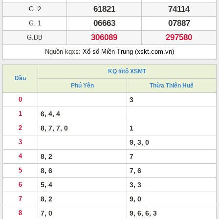
61821
74114
G. 2
06663
07887
G. 1
306089
297580
G.ĐB
Nguồn kqxs:
Xổ số Miền Trung (xskt.com.vn)
KQ lôtô XSMT
Đầu
Phú Yên
Thừa Thiên Huế
0
3
1
6, 4, 4
2
8, 7, 7, 0
1
3
9, 3, 0
4
8, 2
7
5
8, 6
7, 6
6
5, 4
3, 3
7
8, 2
9, 0
8
7, 0
9, 6, 6, 3