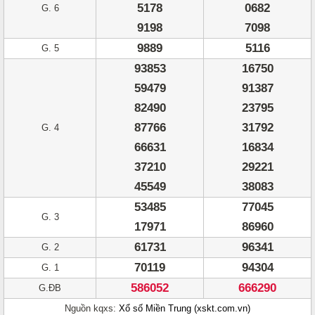
5178
0682
G. 6
9198
7098
9889
5116
G. 5
93853
16750
59479
91387
82490
23795
87766
31792
G. 4
66631
16834
37210
29221
45549
38083
53485
77045
G. 3
17971
86960
61731
96341
G. 2
70119
94304
G. 1
586052
666290
G.ĐB
Nguồn kqxs:
Xổ số Miền Trung (xskt.com.vn)