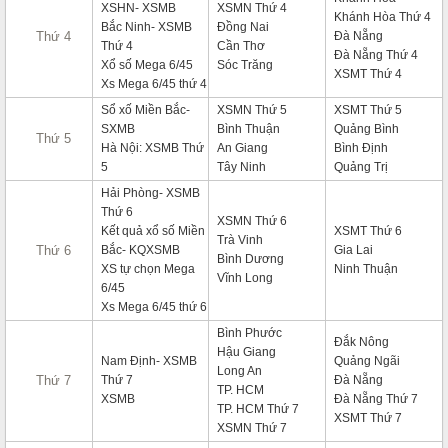
XSHN- XSMB
XSMN Thứ 4
Khánh Hòa Thứ 4
Bắc Ninh- XSMB
Đồng Nai
Thứ 4
Đà Nẵng
Thứ 4
Cần Thơ
Đà Nẵng Thứ 4
Xổ số Mega 6/45
Sóc Trăng
XSMT Thứ 4
Xs Mega 6/45 thứ 4
Sổ xố Miền Bắc-
XSMN Thứ 5
XSMT Thứ 5
SXMB
Bình Thuận
Quảng Bình
Thứ 5
Hà Nội: XSMB Thứ
An Giang
Bình Định
5
Tây Ninh
Quảng Trị
Hải Phòng- XSMB
Thứ 6
XSMN Thứ 6
Kết quả xổ số Miền
XSMT Thứ 6
Trà Vinh
Thứ 6
Bắc- KQXSMB
Gia Lai
Bình Dương
XS tự chọn Mega
Ninh Thuận
Vĩnh Long
6/45
Xs Mega 6/45 thứ 6
Bình Phước
Đắk Nông
Hậu Giang
Nam Định- XSMB
Quảng Ngãi
Long An
Thứ 7
Thứ 7
Đà Nẵng
TP. HCM
XSMB
Đà Nẵng Thứ 7
TP. HCM Thứ 7
XSMT Thứ 7
XSMN Thứ 7