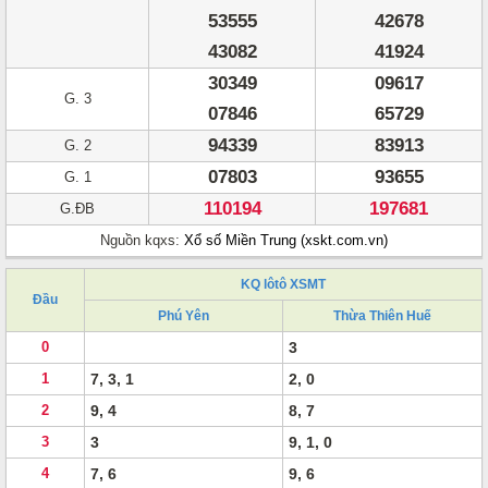
53555
42678
43082
41924
30349
09617
G. 3
07846
65729
94339
83913
G. 2
07803
93655
G. 1
110194
197681
G.ĐB
Nguồn kqxs:
Xổ số Miền Trung (xskt.com.vn)
KQ lôtô XSMT
Đầu
Phú Yên
Thừa Thiên Huế
0
3
1
7, 3, 1
2, 0
2
9, 4
8, 7
3
3
9, 1, 0
4
7, 6
9, 6