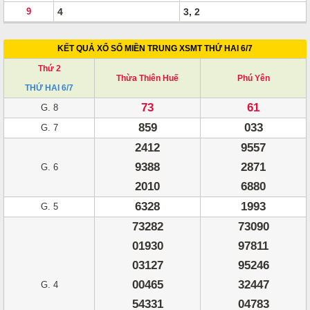
9
4
3, 2
KẾT QUẢ XỔ SỐ MIỀN TRUNG XSMT THỨ HAI 6/7
Thứ 2
Thừa Thiên Huế
Phú Yên
THỨ HAI 6/7
73
61
G. 8
859
033
G. 7
2412
9557
9388
2871
G. 6
2010
6880
6328
1993
G. 5
73282
73090
01930
97811
03127
95246
00465
32447
G. 4
54331
04783