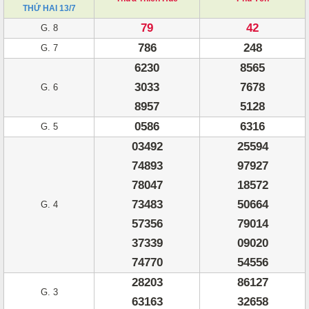
THỨ HAI 13/7
79
42
G. 8
786
248
G. 7
6230
8565
3033
7678
G. 6
8957
5128
0586
6316
G. 5
03492
25594
74893
97927
78047
18572
73483
50664
G. 4
57356
79014
37339
09020
74770
54556
28203
86127
G. 3
63163
32658