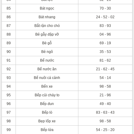
85
Bát ngọc
70 - 30
86
Bát nhang
24 - 52 - 02
87
Bắt rận cho chó
83 - 93
88
Bẻ gẫy đập vỡ
04 - 96
89
Bè gỗ
69 - 19
90
Bẻ ngô
35 - 53
91
Bể nước
81 - 62
92
Bể nước ăn
21 - 62 - 45
93
Bể nuôi cá cảnh
54 - 14
94
Bến xe
98 - 58
95
Bếp củi cháy to
21 - 96
96
Bếp đun
49 - 40
97
Bếp lò
83 - 63 - 43
98
Bẹp lốp xe
98 - 58
99
Bếp lửa
54 - 25 - 20