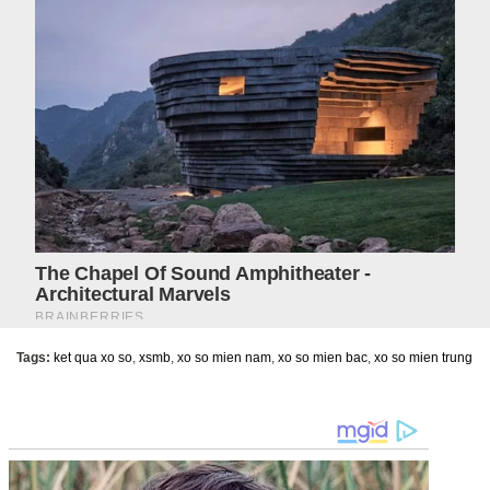
Tags:
ket qua xo so
,
xsmb
,
xo so mien nam
,
xo so mien bac
,
xo so mien trung