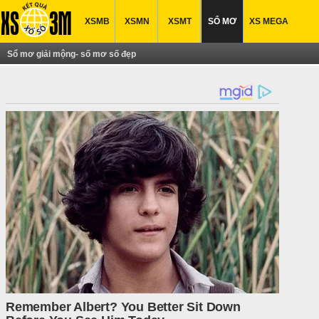
XSMB
XSMN
XSMT
SỔ MƠ
XS MEGA
Sổ mơ giải mộng- số mơ số đẹp