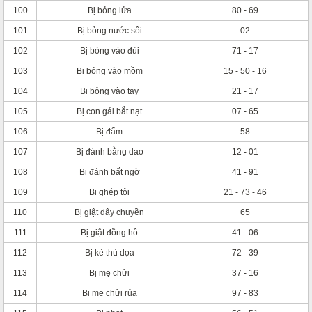
100
Bị bỏng lửa
80 - 69
101
Bị bỏng nước sôi
02
102
Bị bỏng vào đùi
71 - 17
103
Bị bỏng vào mồm
15 - 50 - 16
104
Bị bỏng vào tay
21 - 17
105
Bị con gái bắt nạt
07 - 65
106
Bị đấm
58
107
Bị đánh bằng dao
12 - 01
108
Bị đánh bất ngờ
41 - 91
109
Bị ghép tội
21 - 73 - 46
110
Bị giật dây chuyền
65
111
Bị giật đồng hồ
41 - 06
112
Bị kẻ thù dọa
72 - 39
113
Bị mẹ chửi
37 - 16
114
Bị mẹ chửi rủa
97 - 83