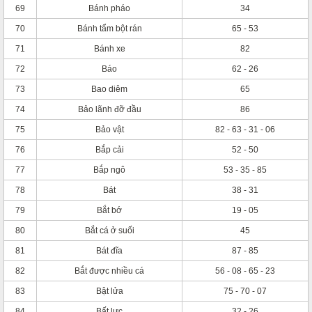
69
Bánh pháo
34
70
Bánh tẩm bột rán
65 - 53
71
Bánh xe
82
72
Báo
62 - 26
73
Bao diêm
65
74
Bảo lãnh đỡ đầu
86
75
Bảo vật
82 - 63 - 31 - 06
76
Bắp cải
52 - 50
77
Bắp ngô
53 - 35 - 85
78
Bát
38 - 31
79
Bắt bớ
19 - 05
80
Bắt cá ở suối
45
81
Bát đĩa
87 - 85
82
Bắt được nhiều cá
56 - 08 - 65 - 23
83
Bật lửa
75 - 70 - 07
84
Bất lực
32 - 26