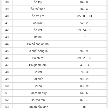
38
Áo tây
04 - 00
39
Áo thể thao
34 - 43
40
Áo trẻ em
05 - 00 - 01
41
Ao ước
52 - 25
42
Áo vét
59 - 54 - 95
43
Ba ba
76
44
Ba bố con ăn no
19
45
Bà chết sống lại
96 - 93
46
Bà chửa
39 - 29 - 09
47
Bà già trẻ em
41 - 14
48
Bà vãi
76 - 36
49
Bãi biển
93 - 25
50
Bãi cá
83 - 95
51
Bài có tứ quý
64 - 63
52
Bãi tha ma
87 - 78
53
Bàn ăn bầy đẹp
06