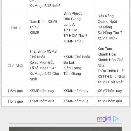
6/45
Xs Mega 6/45 thứ 6
Bình Phước
Đắk Nông
Hậu Giang
Nam Định- XSMB
Quảng Ngãi
Long An
Thứ 7
Thứ 7
Đà Nẵng
TP. HCM
XSMB
Đà Nẵng Thứ 7
TP. HCM Thứ 7
XSMT Thứ 7
XSMN Thứ 7
Kon Tum
Thái Bình- XSMB
Khánh Hòa
Chủ Nhật
XSMN Chủ Nhật
Khánh Hòa Chủ
Xổ số Miền Bắc
Đà Lạt
Chủ Nhật
Nhật
Xổ số Mega 6/45
Kiên Giang
Thừa Thiên Huế
Xs Mega 6/45 Chủ
Tiền Giang
XSTTH Chủ Nhật
Nhật
XSMT Chủ Nhật
Hôm nay
XSMB hôm nay
XSMN hôm nay
XSMT hôm nay
Hôm qua
XSMB hôm qua
XSMN hôm qua
XSMT hôm qua