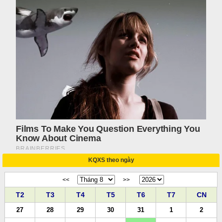
KQXS theo ngày
<<
>>
T2
T3
T4
T5
T6
T7
CN
27
28
29
30
31
1
2