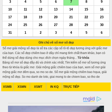
3
4
5
6
7
8
9
10
11
12
13
14
15
16
17
18
19
20
21
22
23
24
25
26
27
28
29
30
31
1
2
3
4
5
6
Ghi chú về sổ mơ số đẹp
Sổ mơ giải mộng số đẹp là sổ tra các cặp số lô-tô đẹp tương ứng với giấc mơ
của bạn. Các số đẹp chiêm bao ở đây chỉ mang tính chất tham khảo, bạn có
thể dùng số đẹp dùng cho mục đích chọn ngày tháng...
Từ khóa
Bảng sổ mơ số đẹp đầy đủ và chính xác nhất; Tìm kiếm sổ mơ số tương ứng
theo từ khóa là giấc mơ. Giải mộng giấc chiêm bao của bạn, xem sổ mơ giải
mộng giấc mơ đêm qua, so mo so de. Sổ mơ giải mộng chiêm bao hqua, giải
mộng số đẹp. So mo danh de loto, giai mong lo de chiem bao, so tho de
XSMB
XSMN
XSMT
IN KQ
TRỰC TIẾP