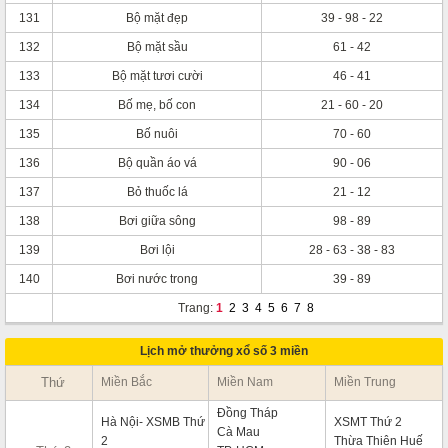
131
Bộ mặt đẹp
39 - 98 - 22
132
Bộ mặt sầu
61 - 42
133
Bộ mặt tươi cười
46 - 41
134
Bố mẹ, bố con
21 - 60 - 20
135
Bố nuôi
70 - 60
136
Bộ quần áo vá
90 - 06
137
Bỏ thuốc lá
21 - 12
138
Bơi giữa sông
98 - 89
139
Bơi lội
28 - 63 - 38 - 83
140
Bơi nước trong
39 - 89
Trang:
1
2
3
4
5
6
7
8
Lịch mở thưởng xổ số 3 miền
Thứ
Miền Bắc
Miền Nam
Miền Trung
Đồng Tháp
Hà Nội- XSMB Thứ
XSMT Thứ 2
Cà Mau
2
Thừa Thiên Huế