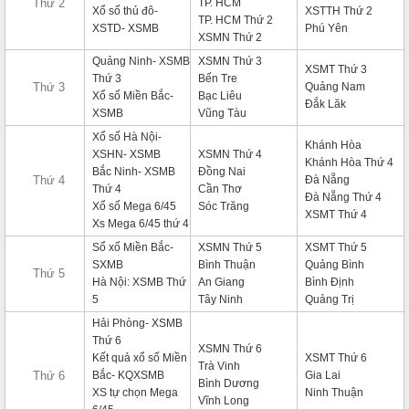
Thứ 2
TP. HCM
Xổ số thủ đô-
XSTTH Thứ 2
TP. HCM Thứ 2
XSTD- XSMB
Phú Yên
XSMN Thứ 2
Quảng Ninh- XSMB
XSMN Thứ 3
XSMT Thứ 3
Thứ 3
Bến Tre
Thứ 3
Quảng Nam
Xổ số Miền Bắc-
Bạc Liêu
Đắk Lăk
XSMB
Vũng Tàu
Xổ số Hà Nội-
Khánh Hòa
XSHN- XSMB
XSMN Thứ 4
Khánh Hòa Thứ 4
Bắc Ninh- XSMB
Đồng Nai
Thứ 4
Đà Nẵng
Thứ 4
Cần Thơ
Đà Nẵng Thứ 4
Xổ số Mega 6/45
Sóc Trăng
XSMT Thứ 4
Xs Mega 6/45 thứ 4
Sổ xố Miền Bắc-
XSMN Thứ 5
XSMT Thứ 5
SXMB
Bình Thuận
Quảng Bình
Thứ 5
Hà Nội: XSMB Thứ
An Giang
Bình Định
5
Tây Ninh
Quảng Trị
Hải Phòng- XSMB
Thứ 6
XSMN Thứ 6
Kết quả xổ số Miền
XSMT Thứ 6
Trà Vinh
Thứ 6
Bắc- KQXSMB
Gia Lai
Bình Dương
XS tự chọn Mega
Ninh Thuận
Vĩnh Long