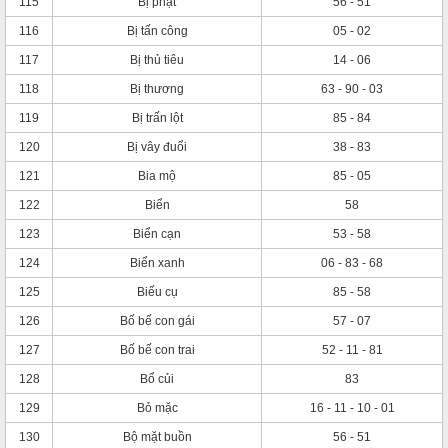
115
Bị phạt
56 - 51
116
Bị tấn công
05 - 02
117
Bị thủ tiêu
14 - 06
118
Bị thương
63 - 90 - 03
119
Bị trấn lột
85 - 84
120
Bị vây đuổi
38 - 83
121
Bia mộ
85 - 05
122
Biển
58
123
Biển cạn
53 - 58
124
Biển xanh
06 - 83 - 68
125
Biếu cụ
85 - 58
126
Bố bế con gái
57 - 07
127
Bố bế con trai
52 - 11 - 81
128
Bổ củi
83
129
Bỏ mặc
16 - 11 - 10 - 01
130
Bộ mặt buồn
56 - 51