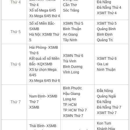
Thứ 4
Đà Nẵng
Thứ 4
Cần Thơ
Đà Nẵng Thứ 4
Xổ số Mega 6/45
Sóc Trăng
XSMT Thứ 4
Xs Mega 6/45 thứ 4
Sổ xố Miền Bắc-
XSMN Thứ 5
XSMT Thứ 5
SXMB
Bình Thuận
Quảng Bình
Thứ 5
Hà Nội: XSMB Thứ
An Giang
Bình Định
5
Tây Ninh
Quảng Trị
Hải Phòng- XSMB
Thứ 6
XSMN Thứ 6
Kết quả xổ số Miền
XSMT Thứ 6
Trà Vinh
Thứ 6
Bắc- KQXSMB
Gia Lai
Bình Dương
XS tự chọn Mega
Ninh Thuận
Vĩnh Long
6/45
Xs Mega 6/45 thứ 6
Bình Phước
Đắk Nông
Hậu Giang
Nam Định- XSMB
Quảng Ngãi
Long An
Thứ 7
Thứ 7
Đà Nẵng
TP. HCM
XSMB
Đà Nẵng Thứ 7
TP. HCM Thứ 7
XSMT Thứ 7
XSMN Thứ 7
Kon Tum
Thái Bình- XSMB
Khánh Hòa