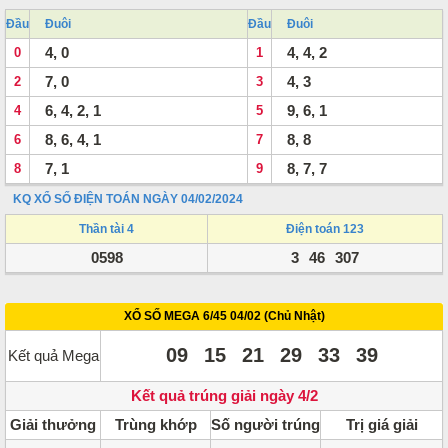
Đầu
Đuôi
Đầu
Đuôi
4, 0
4, 4, 2
0
1
7, 0
4, 3
2
3
6, 4, 2, 1
9, 6, 1
4
5
8, 6, 4, 1
8, 8
6
7
7, 1
8, 7, 7
8
9
KQ XỔ SỐ ĐIỆN TOÁN NGÀY 04/02/2024
Thần tài 4
Điện toán 123
0598
3 46 307
XỔ SỐ MEGA 6/45 04/02 (Chủ Nhật)
09 15 21 29 33 39
Kết quả Mega
Kết quả trúng giải ngày 4/2
Giải thưởng
Trùng khớp
Số người trúng
Trị giá giải