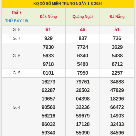
KQ XỔ SỐ MIỀN TRUNG NGÀY 1-8-2026
Thứ 7
Đắk Nông
Quảng Ngãi
Đà Nẵng
THỨ BẢY 1/8
61
46
51
G. 8
929
837
736
G. 7
7930
7724
3629
5633
6340
5438
G. 6
9718
5480
6712
0101
7950
2257
G. 5
16273
79761
34888
62287
26502
47829
19657
04398
18296
90560
32236
66472
G. 4
56216
59679
14903
86032
17128
32433
59340
55090
84596