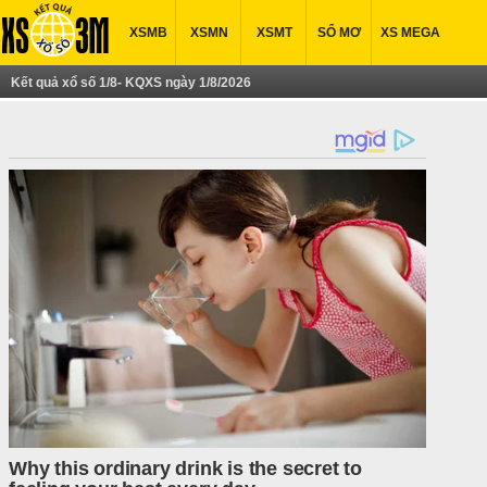
XSMB
XSMN
XSMT
SỔ MƠ
XS MEGA
Kết quả xổ số 1/8- KQXS ngày 1/8/2026