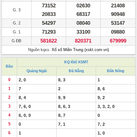
73152
02630
21408
G. 3
20833
68317
90948
54297
08040
53147
G. 2
71293
33100
09880
G. 1
581622
820371
679999
G.ĐB
Nguồn kqxs:
Xổ số Miền Trung (xskt.com.vn)
KQ lôtô XSMT
Đầu
Quảng Ngãi
Đà Nẵng
Đắk Nông
0
2, 0
8, 3
1
1
7
2
8, 6
2
8, 4
9, 9
9, 2
3
7, 6, 0
8, 6, 3
3, 3, 2, 0
4
6, 0, 0
8, 7
0
5
0
7, 1
7, 2
6
1
1, 0