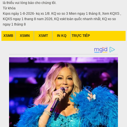
là thiếu vui lòng báo cho chúng tôi.
Từ khóa
Kqxs ngày 1-8-2026- kq xs 1/8. KQ xo so 3 Mien ngay 1 tháng 8, Xem KQXS ,
KQXS ngay 1 thang 8 nam 2026, KQ xskt toàn quốc nhanh nhất, KQ xo so
ngay 1 tháng 8
XSMB
XSMN
XSMT
IN KQ
TRỰC TIẾP