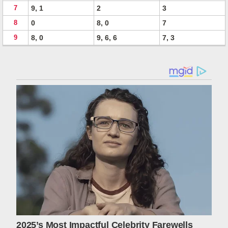
7
9, 1
2
3
8
0
8, 0
7
9
8, 0
9, 6, 6
7, 3