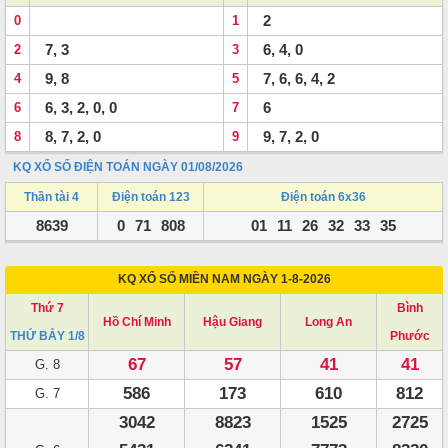
2
0
1
7, 3
6, 4, 0
2
3
9, 8
7, 6, 6, 4, 2
4
5
6, 3, 2, 0, 0
6
6
7
8, 7, 2, 0
9, 7, 2, 0
8
9
KQ XỔ SỐ ĐIỆN TOÁN NGÀY 01/08/2026
Thần tài 4
Điện toán 123
Điện toán 6x36
8639
0 71 808
01 11 26 32 33 35
KQ XỔ SỐ MIỀN NAM NGÀY 1-8-2026
Thứ 7
Bình
Hồ Chí Minh
Hậu Giang
Long An
THỨ BẢY 1/8
Phước
67
57
41
41
G. 8
586
173
610
812
G. 7
3042
8823
1525
2725