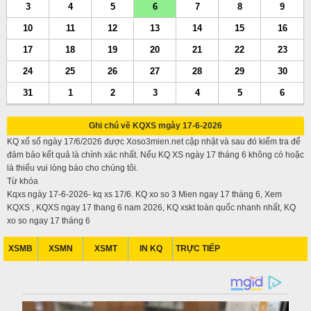
3
4
5
6
7
8
9
10
11
12
13
14
15
16
17
18
19
20
21
22
23
24
25
26
27
28
29
30
31
1
2
3
4
5
6
Ghi chú về KQXS mgày 17-6-2026
KQ xổ số ngày 17/6/2026 được Xoso3mien.net cập nhật và sau đó kiểm tra để
đảm bảo kết quả là chính xác nhất. Nếu KQ XS ngày 17 tháng 6 không có hoặc
là thiếu vui lòng báo cho chúng tôi.
Từ khóa
Kqxs ngày 17-6-2026- kq xs 17/6. KQ xo so 3 Mien ngay 17 tháng 6, Xem
KQXS , KQXS ngay 17 thang 6 nam 2026, KQ xskt toàn quốc nhanh nhất, KQ
xo so ngay 17 tháng 6
XSMB
XSMN
XSMT
IN KQ
TRỰC TIẾP