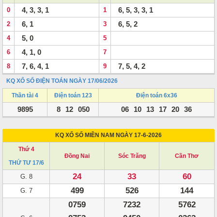
4, 3, 3, 1
6, 5, 3, 3, 1
0
1
6, 1
6, 5, 2
2
3
5, 0
4
5
4, 1, 0
6
7
7, 6, 4, 1
7, 5, 4, 2
8
9
KQ XỔ SỐ ĐIỆN TOÁN NGÀY 17/06/2026
Thần tài 4
Điện toán 123
Điện toán 6x36
9895
8 12 050
06 10 13 17 20 36
KQ XỔ SỐ MIỀN NAM NGÀY 17-6-2026
Thứ 4
Đồng Nai
Sóc Trăng
Cần Thơ
THỨ TƯ 17/6
24
33
60
G. 8
499
526
144
G. 7
0759
7232
5762