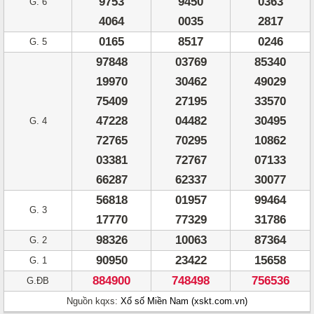
9753
9450
0363
G. 6
4064
0035
2817
0165
8517
0246
G. 5
97848
03769
85340
19970
30462
49029
75409
27195
33570
47228
04482
30495
G. 4
72765
70295
10862
03381
72767
07133
66287
62337
30077
56818
01957
99464
G. 3
17770
77329
31786
98326
10063
87364
G. 2
90950
23422
15658
G. 1
884900
748498
756536
G.ĐB
Nguồn kqxs:
Xổ số Miền Nam (xskt.com.vn)