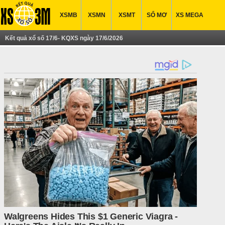
XSMB
XSMN
XSMT
SỔ MƠ
XS MEGA
Kết quả xổ số 17/6- KQXS ngày 17/6/2026