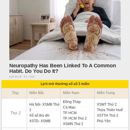
Lịch mở thưởng xổ số 3 miền
Thứ
Miền Bắc
Miền Nam
Miền Trung
Đồng Tháp
Hà Nội- XSMB Thứ
XSMT Thứ 2
Cà Mau
2
Thừa Thiên Huế
Thứ 2
TP. HCM
Xổ số thủ đô-
XSTTH Thứ 2
TP. HCM Thứ 2
XSTD- XSMB
Phú Yên
XSMN Thứ 2