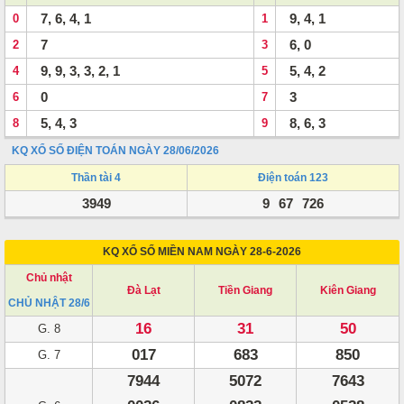
7, 6, 4, 1
9, 4, 1
0
1
7
6, 0
2
3
9, 9, 3, 3, 2, 1
5, 4, 2
4
5
0
3
6
7
5, 4, 3
8, 6, 3
8
9
KQ XỔ SỐ ĐIỆN TOÁN NGÀY 28/06/2026
Thần tài 4
Điện toán 123
3949
9 67 726
KQ XỔ SỐ MIỀN NAM NGÀY 28-6-2026
Chủ nhật
Đà Lạt
Tiền Giang
Kiên Giang
CHỦ NHẬT 28/6
16
31
50
G. 8
017
683
850
G. 7
7944
5072
7643