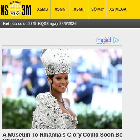
XSMB
XSMN
XSMT
SỔ MƠ
XS MEGA
Kết quả xổ số 28/6- KQXS ngày 28/6/2026