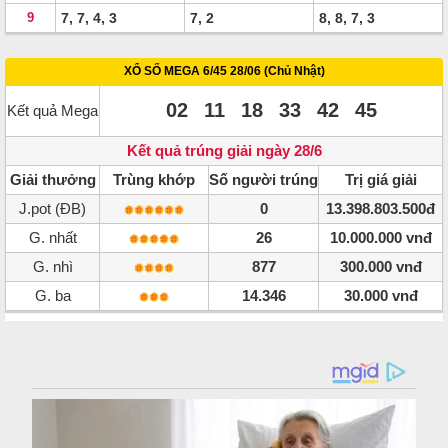
9
7, 7, 4, 3
7, 2
8, 8, 7, 3
XỔ SỐ MEGA 6/45 28/06 (Chủ Nhật)
02 11 18 33 42 45
Kết quả Mega
Kết quả trúng giải ngày 28/6
Giải thưởng
Trùng khớp
Số người trúng
Trị giá giải
J.pot (ĐB)
0
13.398.803.500đ
G. nhất
26
10.000.000 vnđ
G. nhì
877
300.000 vnđ
G. ba
14.346
30.000 vnđ