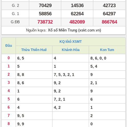
70429
14536
42723
G. 2
58856
62264
64297
G. 1
738732
482089
866764
G.ĐB
Nguồn kqxs:
Xổ số Miền Trung (xskt.com.vn)
KQ lôtô XSMT
Đầu
Thừa Thiên Huế
Khánh Hòa
Kon Tum
0
6, 5
4
8, 6, 0, 0
1
5
1
5, 4
2
8, 8
7, 5, 3, 2, 1
9
3
8, 6
9, 2
2, 1
4
1
9, 2
9
5
6
7, 2, 1
6
6
4
4, 2
1
7
9, 5
2
8
9, 9
0