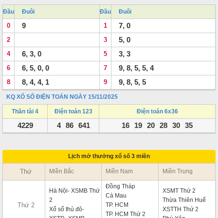
Đầu
Đuôi
Đầu
Đuôi
9
7, 0
0
1
5, 0
2
3
6, 3, 0
3, 3
4
5
6, 5, 0, 0
9, 8, 5, 5, 4
6
7
8, 4, 4, 1
9, 8, 5, 5
8
9
KQ XỔ SỐ ĐIỆN TOÁN NGÀY 15/11/2025
Thần tài 4
Điện toán 123
Điện toán 6x36
4229
4 86 641
16 19 20 28 30 35
Lịch mở thưởng xổ số 3 miền
Thứ
Miền Bắc
Miền Nam
Miền Trung
Đồng Tháp
Hà Nội- XSMB Thứ
XSMT Thứ 2
Cà Mau
2
Thừa Thiên Huế
Thứ 2
TP. HCM
Xổ số thủ đô-
XSTTH Thứ 2
TP. HCM Thứ 2