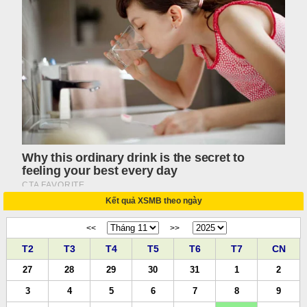
Kết quả XSMB theo ngày
<<
>>
T2
T3
T4
T5
T6
T7
CN
27
28
29
30
31
1
2
3
4
5
6
7
8
9