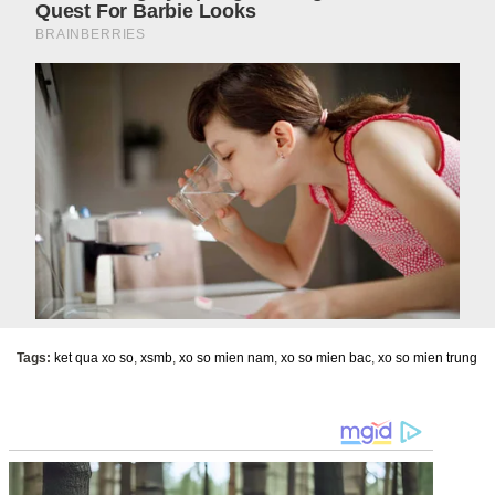
Tags:
ket qua xo so
,
xsmb
,
xo so mien nam
,
xo so mien bac
,
xo so mien trung