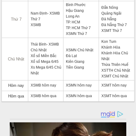
Bình Phước
Đắk Nông
Hậu Giang
Nam Định- XSMB
Quảng Ngãi
Long An
Thứ 7
Thứ 7
Đà Nẵng
TP. HCM
XSMB
Đà Nẵng Thứ 7
TP. HCM Thứ 7
XSMT Thứ 7
XSMN Thứ 7
Kon Tum
Thái Bình- XSMB
Khánh Hòa
Chủ Nhật
XSMN Chủ Nhật
Khánh Hòa Chủ
Xổ số Miền Bắc
Đà Lạt
Chủ Nhật
Nhật
Xổ số Mega 6/45
Kiên Giang
Thừa Thiên Huế
Xs Mega 6/45 Chủ
Tiền Giang
XSTTH Chủ Nhật
Nhật
XSMT Chủ Nhật
Hôm nay
XSMB hôm nay
XSMN hôm nay
XSMT hôm nay
Hôm qua
XSMB hôm qua
XSMN hôm qua
XSMT hôm qua