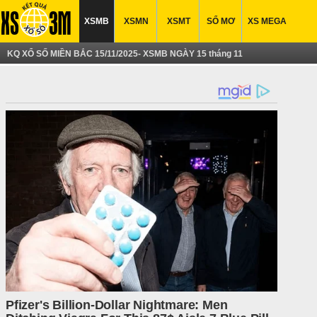
XSMB
XSMN
XSMT
SỔ MƠ
XS MEGA
KQ XỔ SỐ MIỀN BẮC 15/11/2025- XSMB NGÀY 15 tháng 11