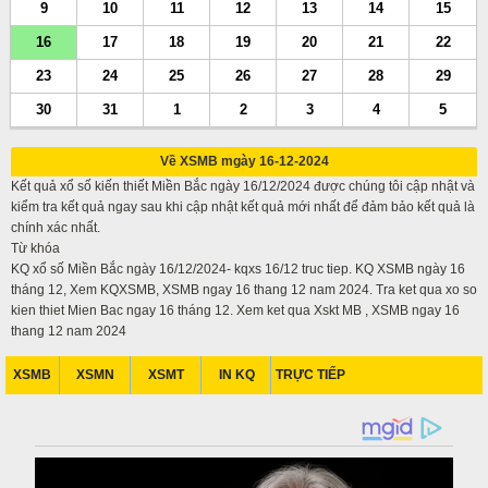
9
10
11
12
13
14
15
16
17
18
19
20
21
22
23
24
25
26
27
28
29
30
31
1
2
3
4
5
Về XSMB mgày 16-12-2024
Kết quả xổ số kiến thiết Miền Bắc ngày 16/12/2024 được chúng tôi cập nhật và
kiểm tra kết quả ngay sau khi cập nhật kết quả mới nhất để đảm bảo kết quả là
chính xác nhất.
Từ khóa
KQ xổ số Miền Bắc ngày 16/12/2024- kqxs 16/12 truc tiep. KQ XSMB ngày 16
tháng 12, Xem KQXSMB, XSMB ngay 16 thang 12 nam 2024. Tra ket qua xo so
kien thiet Mien Bac ngay 16 tháng 12. Xem ket qua Xskt MB , XSMB ngay 16
thang 12 nam 2024
XSMB
XSMN
XSMT
IN KQ
TRỰC TIẾP