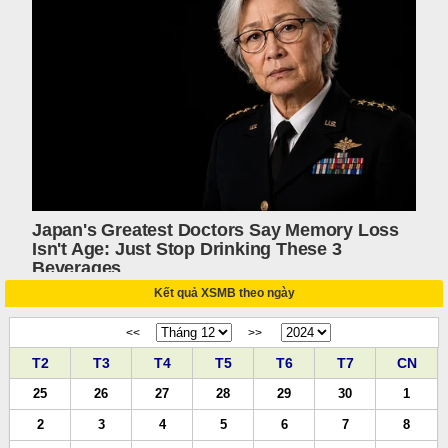
Kết quả XSMB theo ngày
<<
>>
T2
T3
T4
T5
T6
T7
CN
25
26
27
28
29
30
1
2
3
4
5
6
7
8