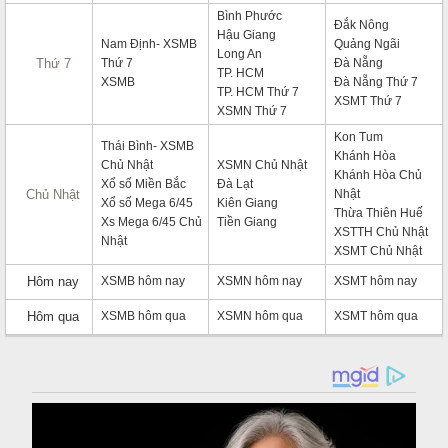
Bình Phước
Đắk Nông
Hậu Giang
Nam Định- XSMB
Quảng Ngãi
Long An
Thứ 7
Thứ 7
Đà Nẵng
TP. HCM
XSMB
Đà Nẵng Thứ 7
TP. HCM Thứ 7
XSMT Thứ 7
XSMN Thứ 7
Kon Tum
Thái Bình- XSMB
Khánh Hòa
Chủ Nhật
XSMN Chủ Nhật
Khánh Hòa Chủ
Xổ số Miền Bắc
Đà Lạt
Chủ Nhật
Nhật
Xổ số Mega 6/45
Kiên Giang
Thừa Thiên Huế
Xs Mega 6/45 Chủ
Tiền Giang
XSTTH Chủ Nhật
Nhật
XSMT Chủ Nhật
Hôm nay
XSMB hôm nay
XSMN hôm nay
XSMT hôm nay
Hôm qua
XSMB hôm qua
XSMN hôm qua
XSMT hôm qua