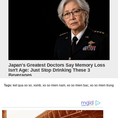
Tags:
ket qua xo so
,
xsmb
,
xo so mien nam
,
xo so mien bac
,
xo so mien trung