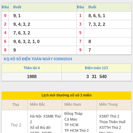
Đầu
Đuôi
Đầu
Đuôi
9, 1
8, 6, 5, 1
0
1
9, 4, 3, 2
7, 3, 2, 2
2
3
7, 6, 3, 2
4
5
9, 6, 3, 2, 1, 0
8
6
7
9
7
8
9
KQ XỔ SỐ ĐIỆN TOÁN NGÀY 03/09/2024
Thần tài 4
Điện toán 123
1988
3 31 540
Lịch mở thưởng xổ số 3 miền
Thứ
Miền Bắc
Miền Nam
Miền Trung
Đồng Tháp
Hà Nội- XSMB Thứ
XSMT Thứ 2
Cà Mau
2
Thừa Thiên Huế
Thứ 2
TP. HCM
Xổ số thủ đô-
XSTTH Thứ 2
TP. HCM Thứ 2