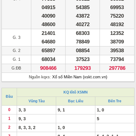
04915
54385
69953
40090
43872
75220
48600
40272
48192
21401
68303
12352
G. 3
64680
78849
38709
65897
08854
39538
G. 2
68034
37523
73794
G. 1
908466
179293
297786
G.ĐB
Nguồn kqxs:
Xổ số Miền Nam (xskt.com.vn)
KQ lôtô XSMN
Đầu
Vũng Tàu
Bạc Liêu
Bến Tre
0
3, 3
9, 1
1, 0
1
9, 3
5
2
8, 3, 3, 2
1, 0