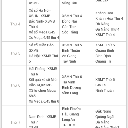
Đắk Lăk
XSMB
Vũng Tàu
Xổ số Hà Nội-
Khánh Hòa
XSHN- XSMB
XSMN Thứ 4
Khánh Hòa Thứ 4
Bắc Ninh- XSMB
Đồng Nai
Thứ 4
Đà Nẵng
Thứ 4
Cần Thơ
Đà Nẵng Thứ 4
Xổ số Mega 6/45
Sóc Trăng
XSMT Thứ 4
Xs Mega 6/45 thứ 4
Sổ xố Miền Bắc-
XSMN Thứ 5
XSMT Thứ 5
SXMB
Bình Thuận
Quảng Bình
Thứ 5
Hà Nội: XSMB Thứ
An Giang
Bình Định
5
Tây Ninh
Quảng Trị
Hải Phòng- XSMB
Thứ 6
XSMN Thứ 6
Kết quả xổ số Miền
XSMT Thứ 6
Trà Vinh
Thứ 6
Bắc- KQXSMB
Gia Lai
Bình Dương
XS tự chọn Mega
Ninh Thuận
Vĩnh Long
6/45
Xs Mega 6/45 thứ 6
Bình Phước
Đắk Nông
Hậu Giang
Nam Định- XSMB
Quảng Ngãi
Long An
Thứ 7
Thứ 7
Đà Nẵng
TP. HCM
XSMB
Đà Nẵng Thứ 7