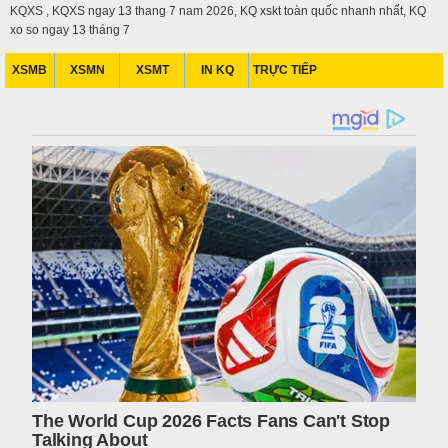
KQXS , KQXS ngay 13 thang 7 nam 2026, KQ xskt toàn quốc nhanh nhất, KQ
xo so ngay 13 tháng 7
XSMB
XSMN
XSMT
IN KQ
TRỰC TIẾP