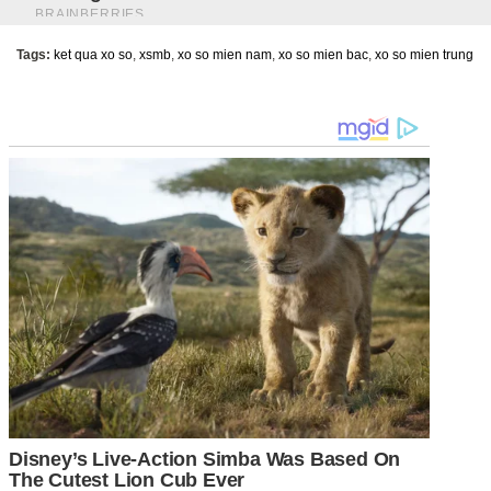
Tags:
ket qua xo so
,
xsmb
,
xo so mien nam
,
xo so mien bac
,
xo so mien trung