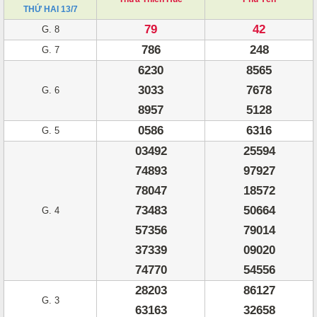
THỨ HAI 13/7
79
42
G. 8
786
248
G. 7
6230
8565
3033
7678
G. 6
8957
5128
0586
6316
G. 5
03492
25594
74893
97927
78047
18572
73483
50664
G. 4
57356
79014
37339
09020
74770
54556
28203
86127
G. 3
63163
32658