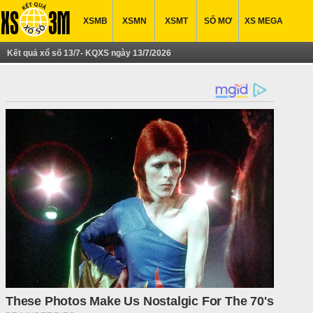
XSMB
XSMN
XSMT
SỔ MƠ
XS MEGA
Kết quả xổ số 13/7- KQXS ngày 13/7/2026