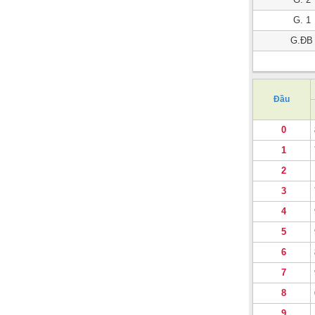
G. 1
G.ĐB
Đầu
0
1
2
3
4
5
6
7
8
9