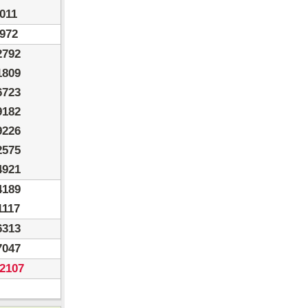
011
972
2792
1809
6723
9182
9226
2575
4921
4189
1117
6313
7047
2107