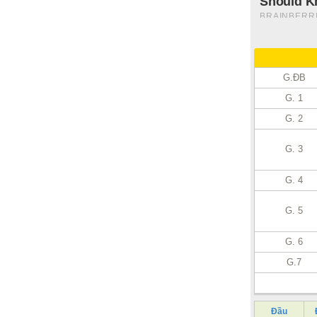
G.ĐB
G. 1
G. 2
G. 3
G. 4
G. 5
G. 6
G.7
Đầu