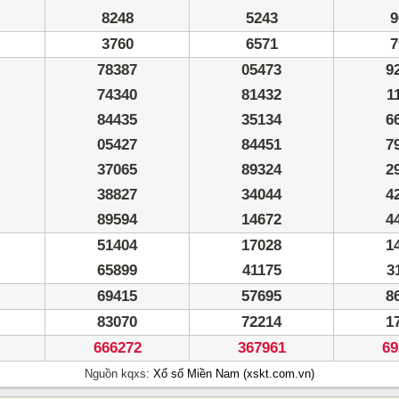
8248
5243
9
3760
6571
7
78387
05473
9
74340
81432
1
84435
35134
6
05427
84451
7
37065
89324
2
38827
34044
4
89594
14672
4
51404
17028
1
65899
41175
3
69415
57695
8
83070
72214
1
666272
367961
69
Nguồn kqxs:
Xổ số Miền Nam (xskt.com.vn)