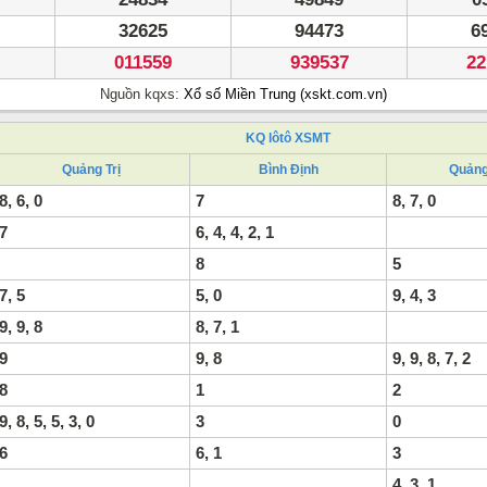
32625
94473
6
011559
939537
22
Nguồn kqxs:
Xổ số Miền Trung (xskt.com.vn)
KQ lôtô XSMT
Quảng Trị
Bình Định
Quảng
8, 6, 0
7
8, 7, 0
7
6, 4, 4, 2, 1
8
5
7, 5
5, 0
9, 4, 3
9, 9, 8
8, 7, 1
9
9, 8
9, 9, 8, 7, 2
8
1
2
9, 8, 5, 5, 3, 0
3
0
6
6, 1
3
4, 3, 1