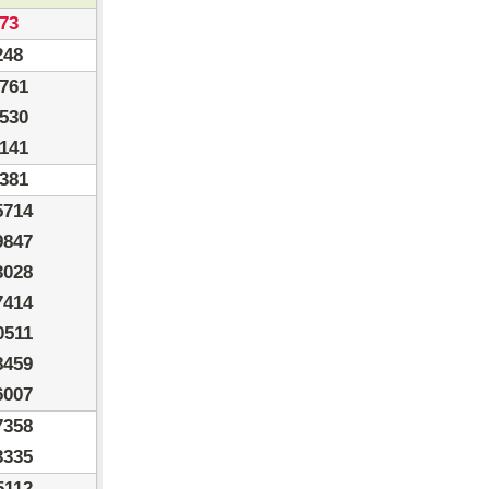
73
248
761
530
141
381
5714
9847
3028
7414
0511
8459
6007
7358
3335
5112