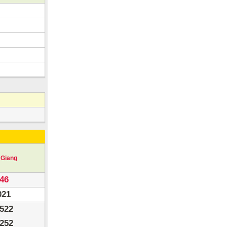
 Giang
46
021
522
252