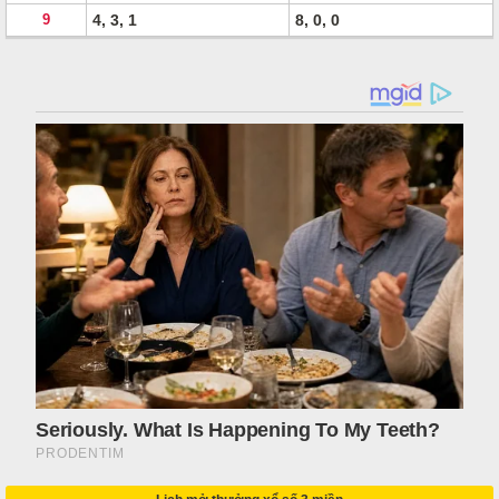
9
4, 3, 1
8, 0, 0