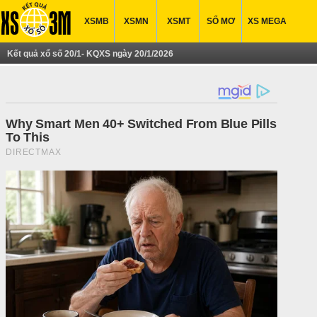
XSMB
XSMN
XSMT
SỔ MƠ
XS MEGA
Kết quả xổ số 20/1- KQXS ngày 20/1/2026