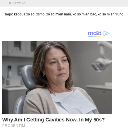
Tags:
ket qua xo so
,
xsmb
,
xo so mien nam
,
xo so mien bac
,
xo so mien trung