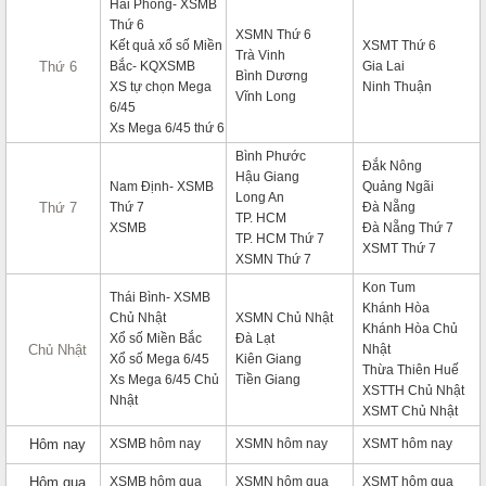
Hải Phòng- XSMB
Thứ 6
XSMN Thứ 6
Kết quả xổ số Miền
XSMT Thứ 6
Trà Vinh
Thứ 6
Bắc- KQXSMB
Gia Lai
Bình Dương
XS tự chọn Mega
Ninh Thuận
Vĩnh Long
6/45
Xs Mega 6/45 thứ 6
Bình Phước
Đắk Nông
Hậu Giang
Nam Định- XSMB
Quảng Ngãi
Long An
Thứ 7
Thứ 7
Đà Nẵng
TP. HCM
XSMB
Đà Nẵng Thứ 7
TP. HCM Thứ 7
XSMT Thứ 7
XSMN Thứ 7
Kon Tum
Thái Bình- XSMB
Khánh Hòa
Chủ Nhật
XSMN Chủ Nhật
Khánh Hòa Chủ
Xổ số Miền Bắc
Đà Lạt
Chủ Nhật
Nhật
Xổ số Mega 6/45
Kiên Giang
Thừa Thiên Huế
Xs Mega 6/45 Chủ
Tiền Giang
XSTTH Chủ Nhật
Nhật
XSMT Chủ Nhật
Hôm nay
XSMB hôm nay
XSMN hôm nay
XSMT hôm nay
Hôm qua
XSMB hôm qua
XSMN hôm qua
XSMT hôm qua