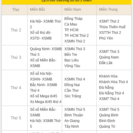
Lịch mở thưởng xổ số 3 miền
Thứ
Miền Bắc
Miền Nam
Miền Trung
Đồng Tháp
Hà Nội- XSMB Thứ
XSMT Thứ 2
Cà Mau
2
Thừa Thiên Huế
Thứ 2
TP. HCM
Xổ số thủ đô-
XSTTH Thứ 2
TP. HCM Thứ 2
XSTD- XSMB
Phú Yên
XSMN Thứ 2
Quảng Ninh- XSMB
XSMN Thứ 3
XSMT Thứ 3
Thứ 3
Bến Tre
Thứ 3
Quảng Nam
Xổ số Miền Bắc-
Bạc Liêu
Đắk Lăk
XSMB
Vũng Tàu
Xổ số Hà Nội-
Khánh Hòa
XSHN- XSMB
XSMN Thứ 4
Khánh Hòa Thứ 4
Bắc Ninh- XSMB
Đồng Nai
Thứ 4
Đà Nẵng
Thứ 4
Cần Thơ
Đà Nẵng Thứ 4
Xổ số Mega 6/45
Sóc Trăng
XSMT Thứ 4
Xs Mega 6/45 thứ 4
Sổ xố Miền Bắc-
XSMN Thứ 5
XSMT Thứ 5
SXMB
Bình Thuận
Quảng Bình
Thứ 5
Hà Nội: XSMB Thứ
An Giang
Bình Định
5
Tây Ninh
Quảng Trị