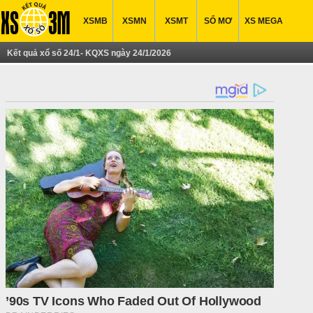
XSMB
XSMN
XSMT
SỔ MƠ
XS MEGA
Kết quả xổ số 24/1- KQXS ngày 24/1/2026