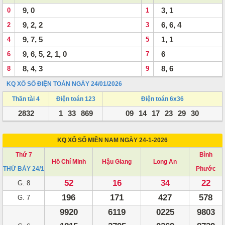
9, 0
3, 1
0
1
9, 2, 2
6, 6, 4
2
3
9, 7, 5
1, 1
4
5
9, 6, 5, 2, 1, 0
6
6
7
8, 4, 3
8, 6
8
9
KQ XỔ SỐ ĐIỆN TOÁN NGÀY 24/01/2026
Thần tài 4
Điện toán 123
Điện toán 6x36
2832
1 33 869
09 14 17 23 29 30
KQ XỔ SỐ MIỀN NAM NGÀY 24-1-2026
Thứ 7
Bình
Hồ Chí Minh
Hậu Giang
Long An
THỨ BẢY 24/1
Phước
52
16
34
22
G. 8
196
171
427
578
G. 7
9920
6119
0225
9803