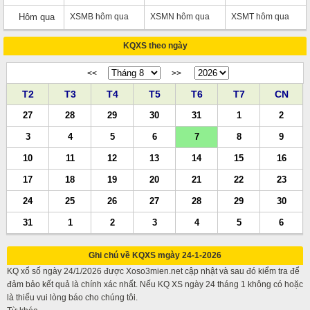
Hôm qua
XSMB hôm qua
XSMN hôm qua
XSMT hôm qua
KQXS theo ngày
<<
>>
T2
T3
T4
T5
T6
T7
CN
27
28
29
30
31
1
2
3
4
5
6
7
8
9
10
11
12
13
14
15
16
17
18
19
20
21
22
23
24
25
26
27
28
29
30
31
1
2
3
4
5
6
Ghi chú về KQXS mgày 24-1-2026
KQ xổ số ngày 24/1/2026 được Xoso3mien.net cập nhật và sau đó kiểm tra để
đảm bảo kết quả là chính xác nhất. Nếu KQ XS ngày 24 tháng 1 không có hoặc
là thiếu vui lòng báo cho chúng tôi.