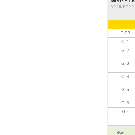
G.ĐB
G. 1
G. 2
G. 3
G. 4
G. 5
G. 6
G.7
Đầu