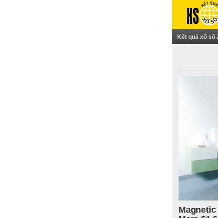
Kết quả xổ số