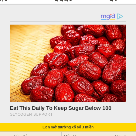
Lịch mở thưởng xổ số 3 miền