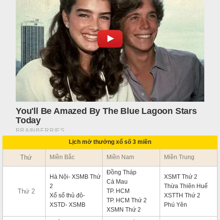
Lịch mở thưởng xổ số 3 miền
Thứ
Miền Bắc
Miền Nam
Miền Trung
Đồng Tháp
Hà Nội- XSMB Thứ
XSMT Thứ 2
Cà Mau
2
Thừa Thiên Huế
Thứ 2
TP. HCM
Xổ số thủ đô-
XSTTH Thứ 2
TP. HCM Thứ 2
XSTD- XSMB
Phú Yên
XSMN Thứ 2