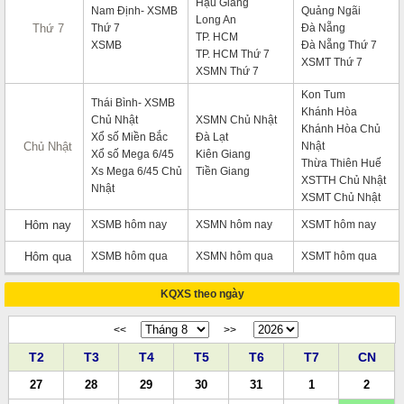
Hậu Giang
Nam Định- XSMB
Quảng Ngãi
Long An
Thứ 7
Thứ 7
Đà Nẵng
TP. HCM
XSMB
Đà Nẵng Thứ 7
TP. HCM Thứ 7
XSMT Thứ 7
XSMN Thứ 7
Kon Tum
Thái Bình- XSMB
Khánh Hòa
Chủ Nhật
XSMN Chủ Nhật
Khánh Hòa Chủ
Xổ số Miền Bắc
Đà Lạt
Chủ Nhật
Nhật
Xổ số Mega 6/45
Kiên Giang
Thừa Thiên Huế
Xs Mega 6/45 Chủ
Tiền Giang
XSTTH Chủ Nhật
Nhật
XSMT Chủ Nhật
Hôm nay
XSMB hôm nay
XSMN hôm nay
XSMT hôm nay
Hôm qua
XSMB hôm qua
XSMN hôm qua
XSMT hôm qua
KQXS theo ngày
<<
>>
T2
T3
T4
T5
T6
T7
CN
27
28
29
30
31
1
2