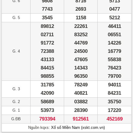
9808
8716
5713
G. 6
7743
2693
0477
3545
1158
5212
G. 5
89812
22261
46411
02711
83252
06551
91772
44769
14226
72388
24500
16779
G. 4
43133
47605
55838
84415
14343
76423
98855
96350
79700
31785
78249
94011
G. 3
42090
40821
84231
58689
03882
35750
G. 2
53973
28390
17220
G. 1
793394
912561
452169
G.ĐB
Nguồn kqxs:
Xổ số Miền Nam (xskt.com.vn)