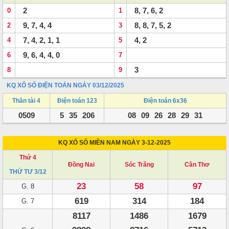
2
8, 7, 6, 2
0
1
9, 7, 4, 4
8, 8, 7, 5, 2
2
3
7, 4, 2, 1, 1
4, 2
4
5
9, 6, 4, 4, 0
6
7
3
8
9
KQ XỔ SỐ ĐIỆN TOÁN NGÀY 03/12/2025
Thần tài 4
Điện toán 123
Điện toán 6x36
0509
5 35 206
08 09 26 28 29 31
KQ XỔ SỐ MIỀN NAM NGÀY 3-12-2025
Thứ 4
Đồng Nai
Sóc Trăng
Cần Thơ
THỨ TƯ 3/12
23
58
97
G. 8
619
314
184
G. 7
8117
1486
1679