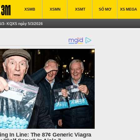
XSMB
XSMN
XSMT
SỔ MƠ
XS MEGA
5/3- KQXS ngày 5/3/2026