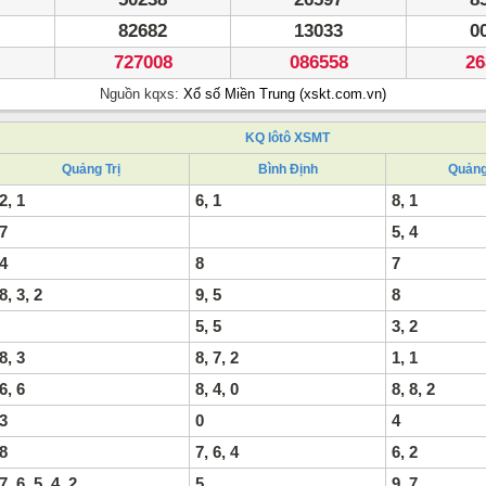
82682
13033
0
727008
086558
26
Nguồn kqxs:
Xổ số Miền Trung (xskt.com.vn)
KQ lôtô XSMT
Quảng Trị
Bình Định
Quảng
2, 1
6, 1
8, 1
7
5, 4
4
8
7
8, 3, 2
9, 5
8
5, 5
3, 2
8, 3
8, 7, 2
1, 1
6, 6
8, 4, 0
8, 8, 2
3
0
4
8
7, 6, 4
6, 2
7, 6, 5, 4, 2
5
9, 7