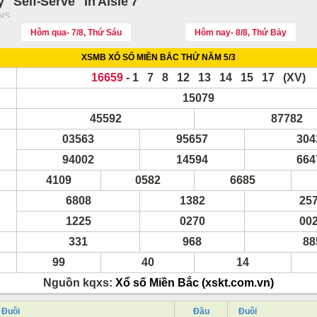
Hôm qua- 7/8, Thứ Sáu
Hôm nay- 8/8, Thứ Bảy
XSMB XỔ SỐ MIỀN BẮC THỨ NĂM 5/3
16659
-
1 7 8 12 13 14 15 17 (XV)
15079
45592
87782
03563
95657
304
94002
14594
664
4109
0582
6685
6808
1382
25
1225
0270
00
331
968
88
99
40
14
Nguồn kqxs:
Xổ số Miền Bắc (xskt.com.vn)
Đuôi
Đầu
Đuôi