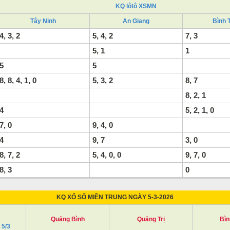
KQ lôtô XSMN
Tây Ninh
An Giang
Bình 
4, 3, 2
5, 4, 2
7, 3
5, 1
1
5
5
8, 8, 4, 1, 0
5, 3, 2
8, 7
8, 2, 1
4
5, 2, 1, 0
7, 0
9, 4, 0
4
9, 7
3, 0
8, 7, 2
5, 4, 0, 0
9, 7, 0
8, 3
0
KQ XỔ SỐ MIỀN TRUNG NGÀY 5-3-2026
Quảng Bình
Quảng Trị
Bìn
5/3