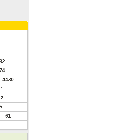
32
74
4430
71
22
5
61