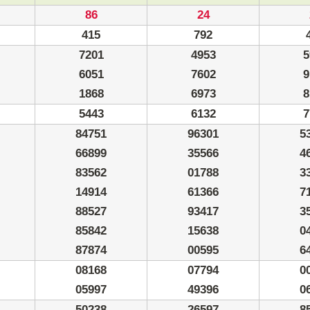
86
24
415
792
7201
4953
5
6051
7602
9
1868
6973
8
5443
6132
7
84751
96301
5
66899
35566
4
83562
01788
3
14914
61366
7
88527
93417
3
85842
15638
0
87874
00595
6
08168
07794
0
05997
49396
0
50238
26597
8