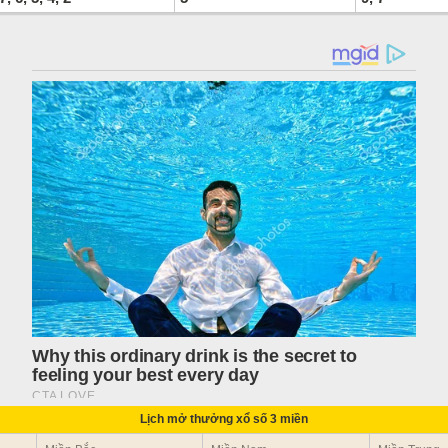
Lịch mở thưởng xổ số 3 miền