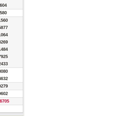
604
580
1560
5877
1064
3269
1484
7925
2433
8080
4632
0279
0602
6705