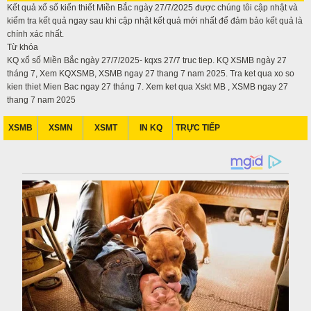
Kết quả xổ số kiến thiết Miền Bắc ngày 27/7/2025 được chúng tôi cập nhật và
kiểm tra kết quả ngay sau khi cập nhật kết quả mới nhất để đảm bảo kết quả là
chính xác nhất.
Từ khóa
KQ xổ số Miền Bắc ngày 27/7/2025- kqxs 27/7 truc tiep. KQ XSMB ngày 27
tháng 7, Xem KQXSMB, XSMB ngay 27 thang 7 nam 2025. Tra ket qua xo so
kien thiet Mien Bac ngay 27 tháng 7. Xem ket qua Xskt MB , XSMB ngay 27
thang 7 nam 2025
XSMB
XSMN
XSMT
IN KQ
TRỰC TIẾP