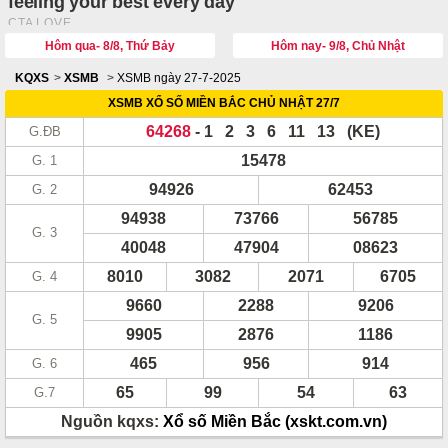
Hôm qua- 8/8, Thứ Bảy
Hôm nay- 9/8, Chủ Nhật
KQXS
>
XSMB
>
XSMB ngày 27-7-2025
XSMB XỔ SỐ MIỀN BẮC CHỦ NHẬT 27/7
64268
-
1 2 3 6 11 13 (KE)
G.ĐB
15478
G. 1
94926
62453
G. 2
94938
73766
56785
G. 3
40048
47904
08623
8010
3082
2071
6705
G. 4
9660
2288
9206
G. 5
9905
2876
1186
465
956
914
G. 6
65
99
54
63
G.7
Nguồn kqxs:
Xổ số Miền Bắc (xskt.com.vn)