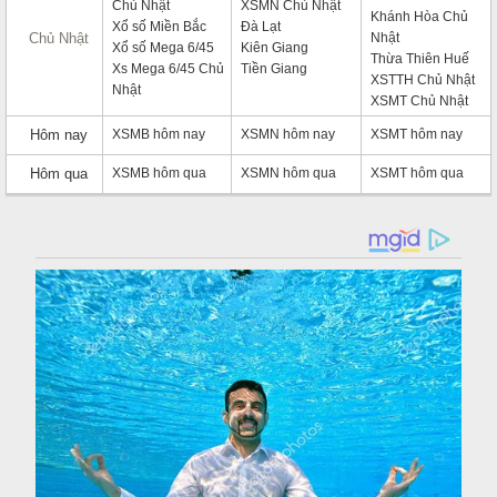
Chủ Nhật
XSMN Chủ Nhật
Khánh Hòa Chủ
Xổ số Miền Bắc
Đà Lạt
Chủ Nhật
Nhật
Xổ số Mega 6/45
Kiên Giang
Thừa Thiên Huế
Xs Mega 6/45 Chủ
Tiền Giang
XSTTH Chủ Nhật
Nhật
XSMT Chủ Nhật
Hôm nay
XSMB hôm nay
XSMN hôm nay
XSMT hôm nay
Hôm qua
XSMB hôm qua
XSMN hôm qua
XSMT hôm qua