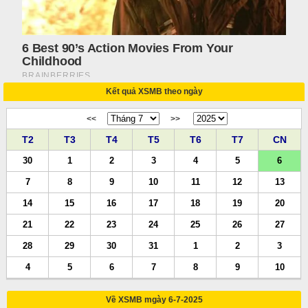
Kết quả XSMB theo ngày
<<
>>
T2
T3
T4
T5
T6
T7
CN
30
1
2
3
4
5
6
7
8
9
10
11
12
13
14
15
16
17
18
19
20
21
22
23
24
25
26
27
28
29
30
31
1
2
3
4
5
6
7
8
9
10
Về XSMB mgày 6-7-2025