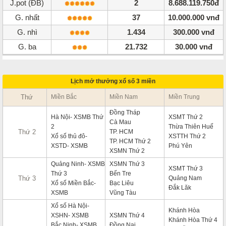
J.pot (ĐB)
2
8.688.119.750đ
G. nhất
37
10.000.000 vnđ
G. nhì
1.434
300.000 vnđ
G. ba
21.732
30.000 vnđ
Lịch mở thưởng xổ số 3 miền
Thứ
Miền Bắc
Miền Nam
Miền Trung
Đồng Tháp
Hà Nội- XSMB Thứ
XSMT Thứ 2
Cà Mau
2
Thừa Thiên Huế
Thứ 2
TP. HCM
Xổ số thủ đô-
XSTTH Thứ 2
TP. HCM Thứ 2
XSTD- XSMB
Phú Yên
XSMN Thứ 2
Quảng Ninh- XSMB
XSMN Thứ 3
XSMT Thứ 3
Thứ 3
Bến Tre
Thứ 3
Quảng Nam
Xổ số Miền Bắc-
Bạc Liêu
Đắk Lăk
XSMB
Vũng Tàu
Xổ số Hà Nội-
Khánh Hòa
XSHN- XSMB
XSMN Thứ 4
Khánh Hòa Thứ 4
Bắc Ninh- XSMB
Đồng Nai