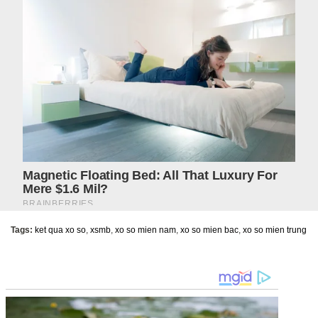
Tags:
ket qua xo so
,
xsmb
,
xo so mien nam
,
xo so mien bac
,
xo so mien trung