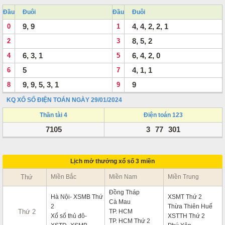
Đầu
Đuôi
Đầu
Đuôi
9, 9
4, 4, 2, 2, 1
0
1
8, 5, 2
2
3
6, 3, 1
6, 4, 2, 0
4
5
5
4, 1, 1
6
7
9, 9, 5, 3, 1
9
8
9
KQ XỔ SỐ ĐIỆN TOÁN NGÀY 29/01/2024
Thần tài 4
Điện toán 123
7105
3 77 301
Lịch mở thưởng xổ số 3 miền
Thứ
Miền Bắc
Miền Nam
Miền Trung
Đồng Tháp
Hà Nội- XSMB Thứ
XSMT Thứ 2
Cà Mau
2
Thừa Thiên Huế
Thứ 2
TP. HCM
Xổ số thủ đô-
XSTTH Thứ 2
TP. HCM Thứ 2