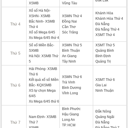
Đắk Lăk
XSMB
Vũng Tàu
Xổ số Hà Nội-
Khánh Hòa
XSHN- XSMB
XSMN Thứ 4
Khánh Hòa Thứ 4
Bắc Ninh- XSMB
Đồng Nai
Thứ 4
Đà Nẵng
Thứ 4
Cần Thơ
Đà Nẵng Thứ 4
Xổ số Mega 6/45
Sóc Trăng
XSMT Thứ 4
Xs Mega 6/45 thứ 4
Sổ xố Miền Bắc-
XSMN Thứ 5
XSMT Thứ 5
SXMB
Bình Thuận
Quảng Bình
Thứ 5
Hà Nội: XSMB Thứ
An Giang
Bình Định
5
Tây Ninh
Quảng Trị
Hải Phòng- XSMB
Thứ 6
XSMN Thứ 6
Kết quả xổ số Miền
XSMT Thứ 6
Trà Vinh
Thứ 6
Bắc- KQXSMB
Gia Lai
Bình Dương
XS tự chọn Mega
Ninh Thuận
Vĩnh Long
6/45
Xs Mega 6/45 thứ 6
Bình Phước
Đắk Nông
Hậu Giang
Nam Định- XSMB
Quảng Ngãi
Long An
Thứ 7
Thứ 7
Đà Nẵng
TP. HCM
XSMB
Đà Nẵng Thứ 7