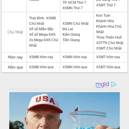
TP. HCM Thứ 7
XSMT Thứ 7
XSMN Thứ 7
Kon Tum
Thái Bình- XSMB
Khánh Hòa
Chủ Nhật
XSMN Chủ Nhật
Khánh Hòa Chủ
Xổ số Miền Bắc
Đà Lạt
Chủ Nhật
Nhật
Xổ số Mega 6/45
Kiên Giang
Thừa Thiên Huế
Xs Mega 6/45 Chủ
Tiền Giang
XSTTH Chủ Nhật
Nhật
XSMT Chủ Nhật
Hôm nay
XSMB hôm nay
XSMN hôm nay
XSMT hôm nay
Hôm qua
XSMB hôm qua
XSMN hôm qua
XSMT hôm qua