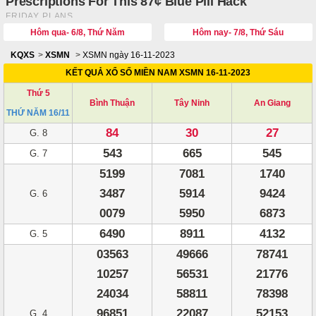
Hôm qua- 6/8, Thứ Năm
Hôm nay- 7/8, Thứ Sáu
KQXS
>
XSMN
>
XSMN ngày 16-11-2023
KẾT QUẢ XỔ SỐ MIỀN NAM XSMN 16-11-2023
Thứ 5
Bình Thuận
Tây Ninh
An Giang
THỨ NĂM 16/11
84
30
27
G. 8
543
665
545
G. 7
5199
7081
1740
3487
5914
9424
G. 6
0079
5950
6873
6490
8911
4132
G. 5
03563
49666
78741
10257
56531
21776
24034
58811
78398
96851
22087
52153
G. 4