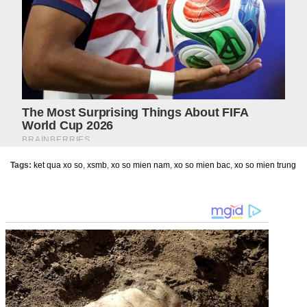
Tags:
ket qua xo so
,
xsmb
,
xo so mien nam
,
xo so mien bac
,
xo so mien trung