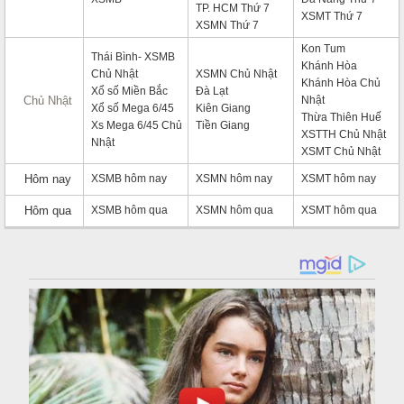
TP. HCM Thứ 7
XSMT Thứ 7
XSMN Thứ 7
Kon Tum
Thái Bình- XSMB
Khánh Hòa
Chủ Nhật
XSMN Chủ Nhật
Khánh Hòa Chủ
Xổ số Miền Bắc
Đà Lạt
Chủ Nhật
Nhật
Xổ số Mega 6/45
Kiên Giang
Thừa Thiên Huế
Xs Mega 6/45 Chủ
Tiền Giang
XSTTH Chủ Nhật
Nhật
XSMT Chủ Nhật
Hôm nay
XSMB hôm nay
XSMN hôm nay
XSMT hôm nay
Hôm qua
XSMB hôm qua
XSMN hôm qua
XSMT hôm qua