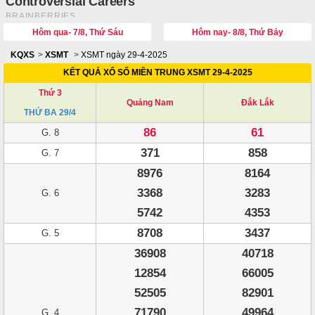
Hôm qua- 7/8, Thứ Sáu
Hôm nay- 8/8, Thứ Bảy
KQXS
>
XSMT
>
XSMT ngày 29-4-2025
KẾT QUẢ XỔ SỐ MIỀN TRUNG XSMT 29-4-2025
Thứ 3
Quảng Nam
Đắk Lắk
THỨ BA 29/4
86
61
G. 8
371
858
G. 7
8976
8164
3368
3283
G. 6
5742
4353
8708
3437
G. 5
36908
40718
12854
66005
52505
82901
71790
49964
G. 4