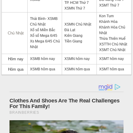
TP. HCM Thứ 7
XSMT Thứ 7
XSMN Thứ 7
Kon Tum
Thái Bình- XSMB
Khánh Hòa
Chủ Nhật
XSMN Chủ Nhật
Khánh Hòa Chủ
Xổ số Miền Bắc
Đà Lạt
Chủ Nhật
Nhật
Xổ số Mega 6/45
Kiên Giang
Thừa Thiên Huế
Xs Mega 6/45 Chủ
Tiền Giang
XSTTH Chủ Nhật
Nhật
XSMT Chủ Nhật
Hôm nay
XSMB hôm nay
XSMN hôm nay
XSMT hôm nay
Hôm qua
XSMB hôm qua
XSMN hôm qua
XSMT hôm qua