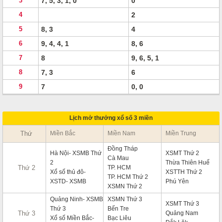
3
7, 5, 3, 1, 0
0
4
2
5
8, 3
4
6
9, 4, 4, 1
8, 6
7
8
9, 6, 5, 1
8
7, 3
6
9
7
0, 0
Lịch mở thưởng xổ số 3 miền
Thứ
Miền Bắc
Miền Nam
Miền Trung
Đồng Tháp
Hà Nội- XSMB Thứ
XSMT Thứ 2
Cà Mau
2
Thừa Thiên Huế
Thứ 2
TP. HCM
Xổ số thủ đô-
XSTTH Thứ 2
TP. HCM Thứ 2
XSTD- XSMB
Phú Yên
XSMN Thứ 2
Quảng Ninh- XSMB
XSMN Thứ 3
XSMT Thứ 3
Thứ 3
Bến Tre
Thứ 3
Quảng Nam
Xổ số Miền Bắc-
Bạc Liêu