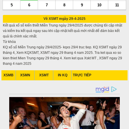
5
6
7
8
9
10
11
Về XSMT mgày 29-4-2025
Kết quả xổ số kiến thiết Miền Trung ngày 29/4/2025 được chúng tôi cập nhật
và kiểm tra kết quả ngay sau khi cập nhật kết quả mới nhất để đảm bảo kết
quả là chính xác nhất.
Từ khóa
KQ xổ số Miền Trung ngày 29/4/2025- kqxs 29/4 truc tiep. KQ XSMT ngày 29
tháng 4, Xem KQXSMT, XSMT ngay 29 thang 4 nam 2025. Tra ket qua xo so
kien thiet Mien Trung ngay 29 tháng 4. Xem ket qua Xskt MT , XSMT ngay 29
thang 4 nam 2025
XSMB
XSMN
XSMT
IN KQ
TRỰC TIẾP