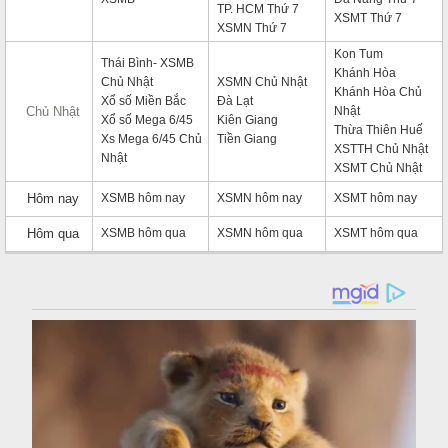
TP. HCM Thứ 7
XSMT Thứ 7
XSMN Thứ 7
Kon Tum
Thái Bình- XSMB
Khánh Hòa
Chủ Nhật
XSMN Chủ Nhật
Khánh Hòa Chủ
Xổ số Miền Bắc
Đà Lạt
Chủ Nhật
Nhật
Xổ số Mega 6/45
Kiên Giang
Thừa Thiên Huế
Xs Mega 6/45 Chủ
Tiền Giang
XSTTH Chủ Nhật
Nhật
XSMT Chủ Nhật
Hôm nay
XSMB hôm nay
XSMN hôm nay
XSMT hôm nay
Hôm qua
XSMB hôm qua
XSMN hôm qua
XSMT hôm qua