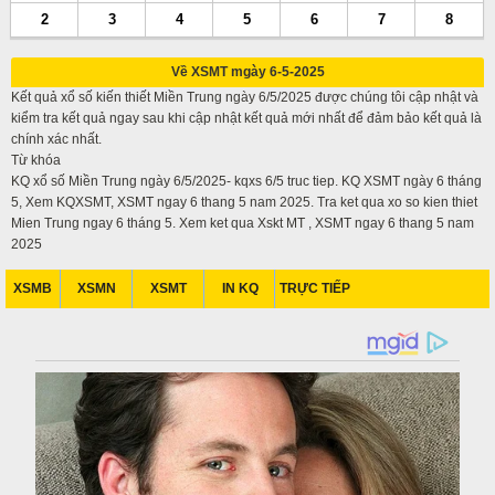
2
3
4
5
6
7
8
Về XSMT mgày 6-5-2025
Kết quả xổ số kiến thiết Miền Trung ngày 6/5/2025 được chúng tôi cập nhật và
kiểm tra kết quả ngay sau khi cập nhật kết quả mới nhất để đảm bảo kết quả là
chính xác nhất.
Từ khóa
KQ xổ số Miền Trung ngày 6/5/2025- kqxs 6/5 truc tiep. KQ XSMT ngày 6 tháng
5, Xem KQXSMT, XSMT ngay 6 thang 5 nam 2025. Tra ket qua xo so kien thiet
Mien Trung ngay 6 tháng 5. Xem ket qua Xskt MT , XSMT ngay 6 thang 5 nam
2025
XSMB
XSMN
XSMT
IN KQ
TRỰC TIẾP