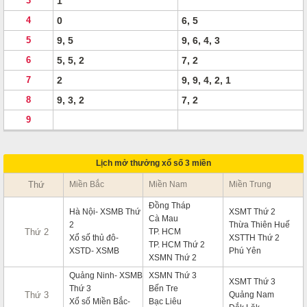
3
1
4
0
6, 5
5
9, 5
9, 6, 4, 3
6
5, 5, 2
7, 2
7
2
9, 9, 4, 2, 1
8
9, 3, 2
7, 2
9
Lịch mở thưởng xổ số 3 miền
Thứ
Miền Bắc
Miền Nam
Miền Trung
Đồng Tháp
Hà Nội- XSMB Thứ
XSMT Thứ 2
Cà Mau
2
Thừa Thiên Huế
Thứ 2
TP. HCM
Xổ số thủ đô-
XSTTH Thứ 2
TP. HCM Thứ 2
XSTD- XSMB
Phú Yên
XSMN Thứ 2
Quảng Ninh- XSMB
XSMN Thứ 3
XSMT Thứ 3
Thứ 3
Bến Tre
Thứ 3
Quảng Nam
Xổ số Miền Bắc-
Bạc Liêu