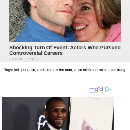
Tags:
ket qua xo so
,
xsmb
,
xo so mien nam
,
xo so mien bac
,
xo so mien trung