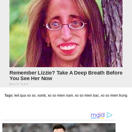
Tags:
ket qua xo so
,
xsmb
,
xo so mien nam
,
xo so mien bac
,
xo so mien trung