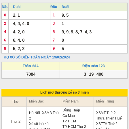
Đầu
Đuôi
Đầu
Đuôi
2, 1
9, 5
0
1
4, 4, 4, 0
1
2
3
4, 2, 0
9, 9, 9, 8, 7, 4, 3
4
5
6, 4, 0
0
6
7
5, 2, 2
5
8
9
KQ XỔ SỐ ĐIỆN TOÁN NGÀY 19/02/2024
Thần tài 4
Điện toán 123
7084
3 19 400
Lịch mở thưởng xổ số 3 miền
Thứ
Miền Bắc
Miền Nam
Miền Trung
Đồng Tháp
Hà Nội- XSMB Thứ
XSMT Thứ 2
Cà Mau
2
Thừa Thiên Huế
Thứ 2
TP. HCM
Xổ số thủ đô-
XSTTH Thứ 2
TP. HCM Thứ 2