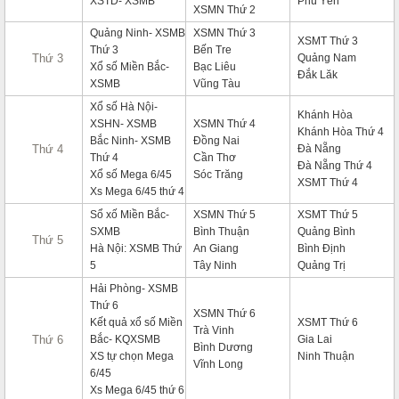
XSTD- XSMB
Phú Yên
XSMN Thứ 2
Quảng Ninh- XSMB
XSMN Thứ 3
XSMT Thứ 3
Thứ 3
Bến Tre
Thứ 3
Quảng Nam
Xổ số Miền Bắc-
Bạc Liêu
Đắk Lăk
XSMB
Vũng Tàu
Xổ số Hà Nội-
Khánh Hòa
XSHN- XSMB
XSMN Thứ 4
Khánh Hòa Thứ 4
Bắc Ninh- XSMB
Đồng Nai
Thứ 4
Đà Nẵng
Thứ 4
Cần Thơ
Đà Nẵng Thứ 4
Xổ số Mega 6/45
Sóc Trăng
XSMT Thứ 4
Xs Mega 6/45 thứ 4
Sổ xố Miền Bắc-
XSMN Thứ 5
XSMT Thứ 5
SXMB
Bình Thuận
Quảng Bình
Thứ 5
Hà Nội: XSMB Thứ
An Giang
Bình Định
5
Tây Ninh
Quảng Trị
Hải Phòng- XSMB
Thứ 6
XSMN Thứ 6
Kết quả xổ số Miền
XSMT Thứ 6
Trà Vinh
Thứ 6
Bắc- KQXSMB
Gia Lai
Bình Dương
XS tự chọn Mega
Ninh Thuận
Vĩnh Long
6/45
Xs Mega 6/45 thứ 6