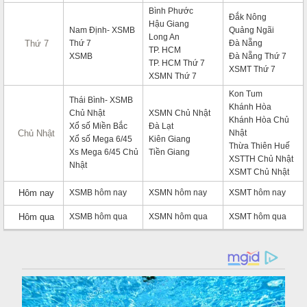
Bình Phước
Đắk Nông
Hậu Giang
Nam Định- XSMB
Quảng Ngãi
Long An
Thứ 7
Thứ 7
Đà Nẵng
TP. HCM
XSMB
Đà Nẵng Thứ 7
TP. HCM Thứ 7
XSMT Thứ 7
XSMN Thứ 7
Kon Tum
Thái Bình- XSMB
Khánh Hòa
Chủ Nhật
XSMN Chủ Nhật
Khánh Hòa Chủ
Xổ số Miền Bắc
Đà Lạt
Chủ Nhật
Nhật
Xổ số Mega 6/45
Kiên Giang
Thừa Thiên Huế
Xs Mega 6/45 Chủ
Tiền Giang
XSTTH Chủ Nhật
Nhật
XSMT Chủ Nhật
Hôm nay
XSMB hôm nay
XSMN hôm nay
XSMT hôm nay
Hôm qua
XSMB hôm qua
XSMN hôm qua
XSMT hôm qua