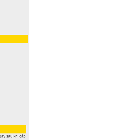
gay sau khi cập