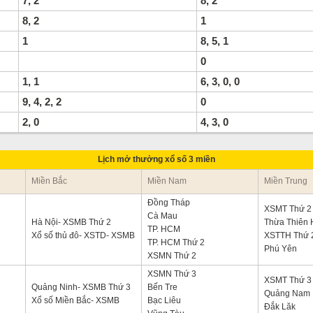
7, 2
8, 2
8, 2
1
1
8, 5, 1
0
1, 1
6, 3, 0, 0
9, 4, 2, 2
0
2, 0
4, 3, 0
Lịch mở thưởng xổ số 3 miền
Miền Bắc
Miền Nam
Miền Trung
Đồng Tháp
XSMT Thứ 2
Cà Mau
Hà Nội- XSMB Thứ 2
Thừa Thiên 
TP. HCM
Xổ số thủ đô- XSTD- XSMB
XSTTH Thứ 
TP. HCM Thứ 2
Phú Yên
XSMN Thứ 2
XSMN Thứ 3
XSMT Thứ 3
Quảng Ninh- XSMB Thứ 3
Bến Tre
Quảng Nam
Xổ số Miền Bắc- XSMB
Bạc Liêu
Đắk Lăk