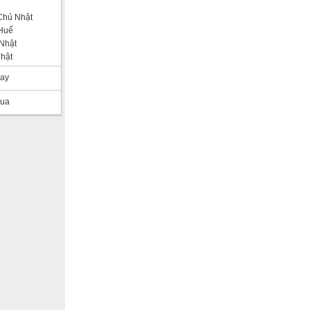
Chủ Nhật
Huế
Nhật
hật
ay
ua