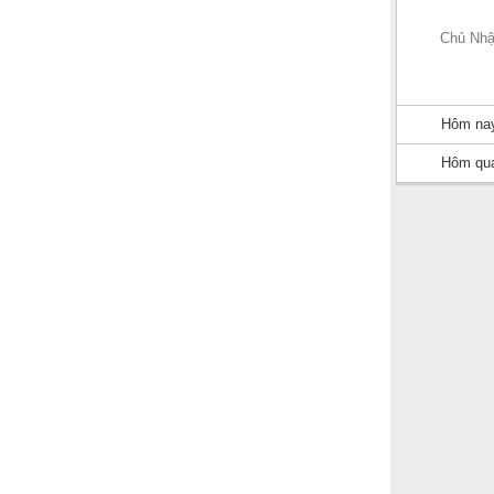
Chủ Nhậ
Hôm na
Hôm qu