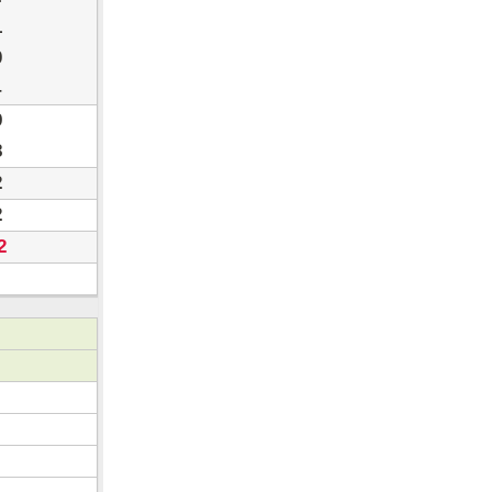
1
0
4
9
8
2
2
2