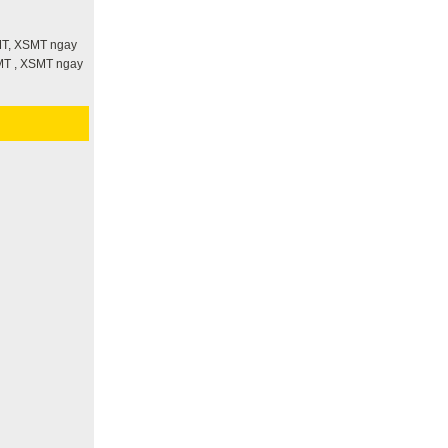
SMT, XSMT ngay
 MT , XSMT ngay