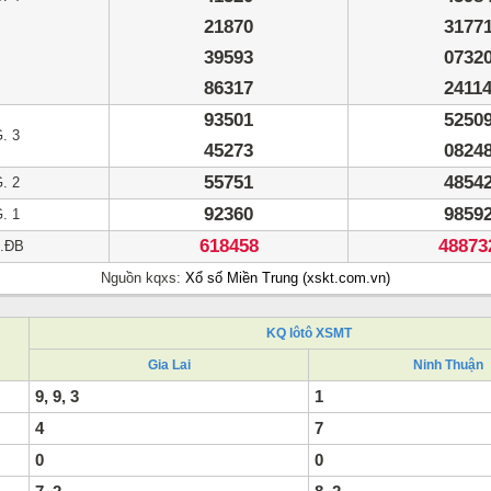
21870
3177
39593
0732
86317
2411
93501
5250
. 3
45273
0824
55751
4854
. 2
92360
9859
. 1
618458
48873
.ĐB
Nguồn kqxs:
Xổ số Miền Trung (xskt.com.vn)
KQ lôtô XSMT
Gia Lai
Ninh Thuận
9, 9, 3
1
4
7
0
0