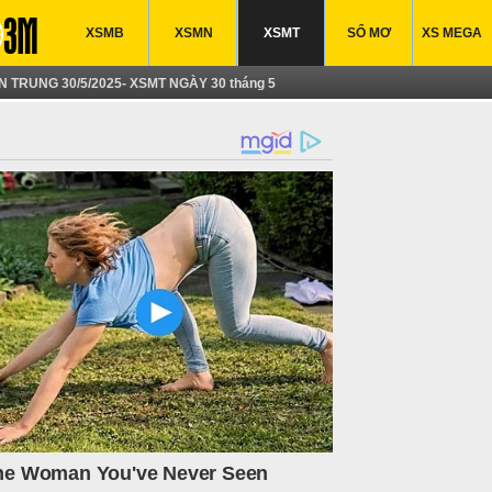
XSMB
XSMN
XSMT
SỔ MƠ
XS MEGA
N TRUNG 30/5/2025- XSMT NGÀY 30 tháng 5